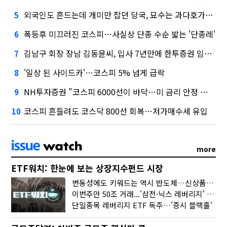
외국인도 흔드는데 개미만 잡던 당국, 묘수는 과다호가부담금?
5
폭등후 미끄러진 코스피…사실상 단종 수순 밟는 '단종레'
6
김남구 회장 장남 김동윤씨, 입사 7년만에 한투증권 임원 승진
7
'일상 된 사이드카'…코스피 5% 넘게 급락
8
NH투자증권 "코스피 6000선이 바닥…미 금리 안정 후 추가 회복"
9
코스피 흔들려도 코스닥 800선 회복…저가매수세 유입
10
more
ETF워치: 한눈에 보는 상장지수펀드 시장
변동성에도 키워드는 역시 반도체…신상품은 우주·방산
이번주만 50조 거래...'삼전·닉스 레버리지' 수익률은 -30%
단일종목 레버리지 ETF 독주…'증시 블랙홀'