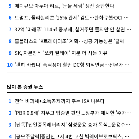
메디큐브·아누아·리르, '눈물 세럼' 생산 중단한다
5
트럼프, 폴리실리콘 '15% 관세' 검토…한화큐셀·OCI 영향은?
6
32억 '마래푸' 114㎡ 종부세, 실거주면 줄지만 안 살면 2.5배
7
홈플러스의 'K트레이더조' 계획…성공 가능성은 '글쎄'
8
SK, 자본잠식 '쏘카 말레이' 지분 더 사는 이유
9
'괜히 바꿨나' 폭락장이 할퀸 DC형 퇴직연금…전문가 조언은
10
많이 본 증권 뉴스
전액 비과세+소득공제까지 주는 ISA 나온다
1
'PBR 0.8배' 지우고 업종별 판단....정부가 제시한 '주가 누르기' 방지법
2
[단독]'단일종목레버리지' 삼성운용 승자 독식...운용수익 미래에셋의 6배
3
[공모주달력]증권신고서 4번 고친 빅웨이브로보틱스, 수요예측
4