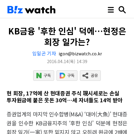
KB금융 '후한 인심' 덕에…현정은
회장 일가는?
임일곤 기자
igon@bizwatch.co.kr
2016.04.14
(목)
14:39
현 회장, 17억에 산 현대증권 주식 現시세로는 손실
투자원금에 붙은 웃돈 30억…세 자녀들도 14억 받아
증권업계의 마지막 인수합병(M&A) ‘대어(大魚)’ 현대증
권을 인수한 KB금융지주의 ‘후한 인심’ 덕분에 현정은
회장 일가(一家) 또한 밑지지 않고 오히려 원금에 2배에