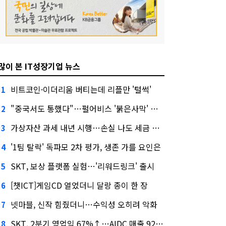
많이 본 IT성장기업 뉴스
비트코인·이더리움 버티는데 리플만 '털썩'
1
"중국서도 통했다"…펄어비스 '붉은사막' 최고 게임상
2
가상자산 과세 내년 시행…손실 나도 세금 낸다고?
3
'1팀 탈락' 독파모 2차 평가, 생존 가를 요인은
4
SKT, 보상 플랫폼 실험…'리워드링크' 출시
5
[챗ICT]게임CD 열었더니 달랑 종이 한 장
6
넷마블, 신작 힘줬더니…수익성 오히려 악화
7
SKT, 2분기 영업익 67%↑…AIDC 매출 92% 급증
8