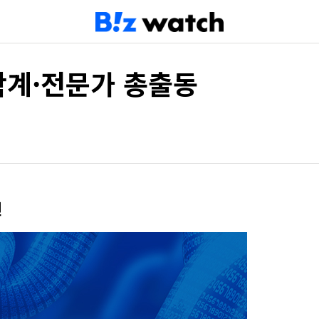
·학계·전문가 총출동
연