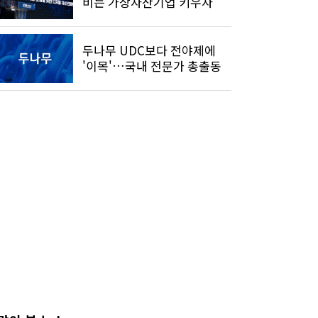
비는 가상자산기업 키우자"
두나무 UDC보다 전야제에
'이목'…국내 전문가 총출동