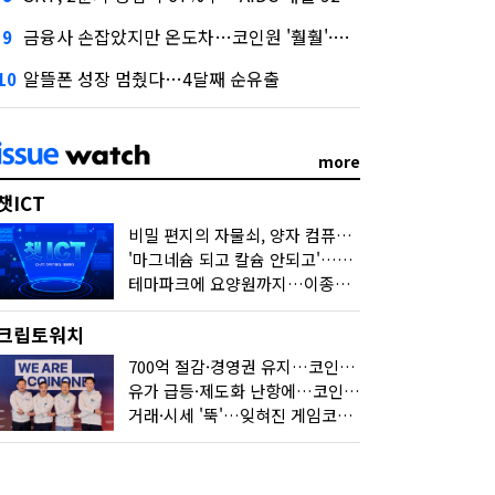
금융사 손잡았지만 온도차…코인원 '훨훨'·코빗 '잠잠'
9
알뜰폰 성장 멈췄다…4달째 순유출
10
more
챗ICT
비밀 편지의 자물쇠, 양자 컴퓨터가 연다
'마그네슘 되고 칼슘 안되고'…다음 'AI 요약' 갈 길은
테마파크에 요양원까지…이종사업 눈독 들이는 게임사
크립토워치
700억 절감·경영권 유지…코인원의 '영리한 딜'
유가 급등·제도화 난항에…코인 또 '멈칫'
거래·시세 '뚝'…잊혀진 게임코인들