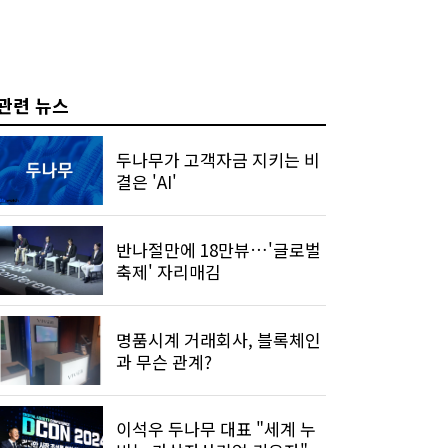
관련 뉴스
두나무가 고객자금 지키는 비
결은 'AI'
반나절만에 18만뷰…'글로벌
축제' 자리매김
명품시계 거래회사, 블록체인
과 무슨 관계?
이석우 두나무 대표 "세계 누