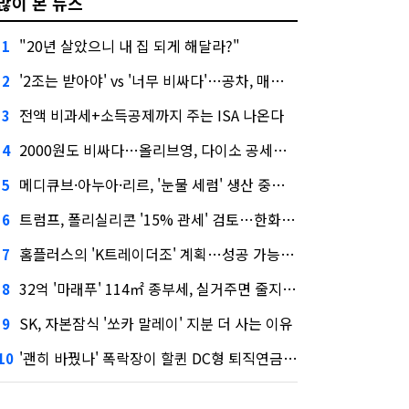
많이 본 뉴스
"20년 살았으니 내 집 되게 해달라?"
1
'2조는 받아야' vs '너무 비싸다'…공차, 매각 성공할까
2
전액 비과세+소득공제까지 주는 ISA 나온다
3
2000원도 비싸다…올리브영, 다이소 공세에 '가성비'로 맞불
4
메디큐브·아누아·리르, '눈물 세럼' 생산 중단한다
5
트럼프, 폴리실리콘 '15% 관세' 검토…한화큐셀·OCI 영향은?
6
홈플러스의 'K트레이더조' 계획…성공 가능성은 '글쎄'
7
32억 '마래푸' 114㎡ 종부세, 실거주면 줄지만 안 살면 2.5배
8
SK, 자본잠식 '쏘카 말레이' 지분 더 사는 이유
9
'괜히 바꿨나' 폭락장이 할퀸 DC형 퇴직연금…전문가 조언은
10