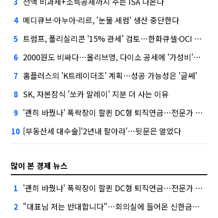
전액 비과세+소득공제까지 주는 ISA 나온다
3
메디큐브·아누아·리르, '눈물 세럼' 생산 중단한다
4
트럼프, 폴리실리콘 '15% 관세' 검토…한화큐셀·OCI 영향은?
5
2000원도 비싸다…올리브영, 다이소 공세에 '가성비'로 맞불
6
홈플러스의 'K트레이더조' 계획…성공 가능성은 '글쎄'
7
SK, 자본잠식 '쏘카 말레이' 지분 더 사는 이유
8
'괜히 바꿨나' 폭락장이 할퀸 DC형 퇴직연금…전문가 조언은
9
[부동산세 대수술]'2년내 팔아라'…뒷문은 열었다
10
많이 본 경제 뉴스
'괜히 바꿨나' 폭락장이 할퀸 DC형 퇴직연금…전문가 조언은
1
"대표님 저는 반대합니다"…회의실에 들어온 신한금융 AI
2