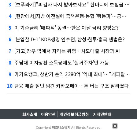
[보푸라기]"피검사 다시 받아보세요" 한마디에 보험금 못 받을 뻔?
3
[현장에서]지방 이전설에 국책은행·농협 '행동파'…금감원 '신중모드'
4
미 기준금리 '매파적' 동결…한은 이달 금리 향방은?
5
'본입찰 D-1' KDB생명 인수전, 삼성·한투·흥국 셈법은?
6
[기고]장부 밖에서 자라는 위험…사모대출 시장과 AI
7
주담대 이자상환 소득공제도 '실거주자'만 가능
8
카카오뱅크, 상반기 순익 3280억 '역대 최대'…"캐피탈, 자산 1조원 이상"
9
금융 매출 절반 넘긴 카카오페이…돈 버는 구조 달라졌다
10
회사소개
이용약관
개인정보취급방침
저작권안내
Copyright
비즈니스워치
All Rights Reserved.