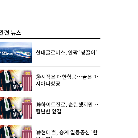
관련 뉴스
현대글로비스, 안팎 '쌍끌이'
⑳시작은 대한항공…끝은 아
시아나항공
⑲하이트진로, 순탄했지만…
험난한 앞길
⑱현대百, 승계 일등공신 '한