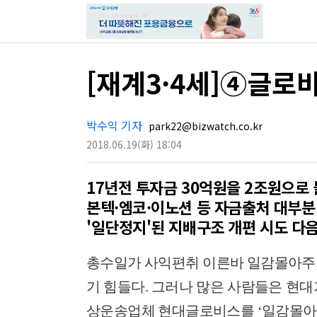
[재계3·4세]④글로
박수익 기자
park22@bizwatch.co.kr
2018.06.19
(화)
18:04
17년전 투자금 30억원을 2조원으로
본텍·엠코·이노션 등 자금출처 대부
'일단정지'된 지배구조 개편 시도 다
총수일가 사익편취 이른바 일감몰아주기
기 힘들다. 그러나 많은 사람들은 현
상운송업체 현대글로비스를 ‘일감몰아