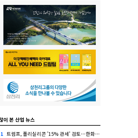
많이 본 산업 뉴스
트럼프, 폴리실리콘 '15% 관세' 검토…한화큐셀·OCI 영향은?
1