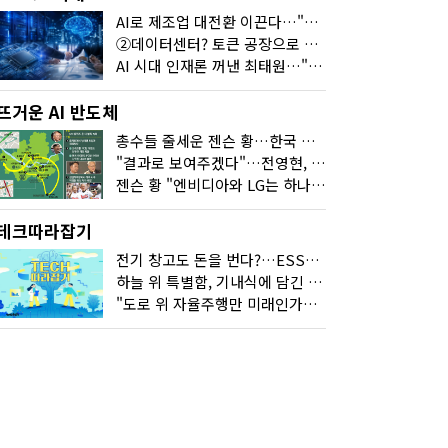
AI로 제조업 대전환 이끈다…"2030년까지 민관합동 20조 투자"
②데이터센터? 토큰 공장으로 변신
AI 시대 인재론 꺼낸 최태원…"협업이 경쟁력"
뜨거운 AI 반도체
총수들 줄세운 젠슨 황…한국 산업계 새판 짰다
"결과로 보여주겠다"…전영현, 젠슨 황과 HBM5 논의
젠슨 황 "엔비디아와 LG는 하나의 거대한 팀"
테크따라잡기
전기 창고도 돈을 번다?…ESS의 '두뇌' EMO가 뭐길래
하늘 위 특별함, 기내식에 담긴 기술의 세계
"도로 위 자율주행만 미래인가요"…진흙탕서 길 내는 HD현대 AI 기술