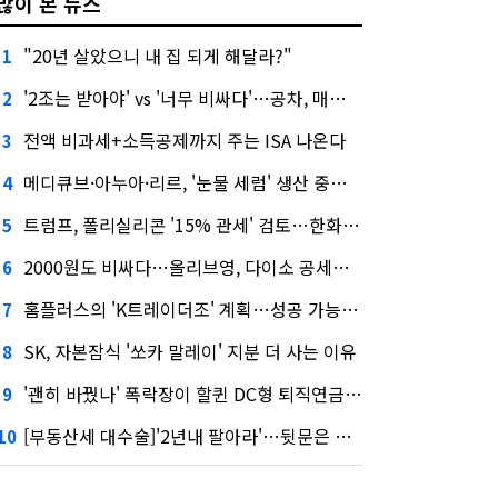
많이 본 뉴스
"20년 살았으니 내 집 되게 해달라?"
1
'2조는 받아야' vs '너무 비싸다'…공차, 매각 성공할까
2
전액 비과세+소득공제까지 주는 ISA 나온다
3
메디큐브·아누아·리르, '눈물 세럼' 생산 중단한다
4
트럼프, 폴리실리콘 '15% 관세' 검토…한화큐셀·OCI 영향은?
5
2000원도 비싸다…올리브영, 다이소 공세에 '가성비'로 맞불
6
홈플러스의 'K트레이더조' 계획…성공 가능성은 '글쎄'
7
SK, 자본잠식 '쏘카 말레이' 지분 더 사는 이유
8
'괜히 바꿨나' 폭락장이 할퀸 DC형 퇴직연금…전문가 조언은
9
[부동산세 대수술]'2년내 팔아라'…뒷문은 열었다
10