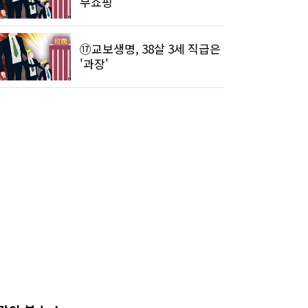
무쇼핑’
⑰교보생명, 38살 3세 직급은
'과장'