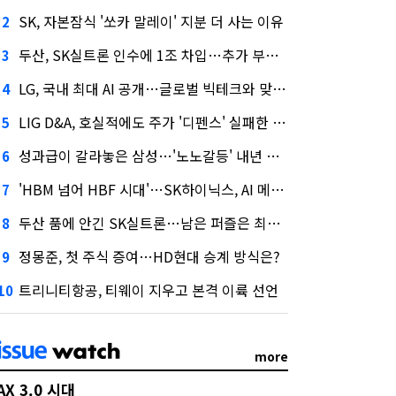
SK, 자본잠식 '쏘카 말레이' 지분 더 사는 이유
2
두산, SK실트론 인수에 1조 차입…추가 부담은?
3
LG, 국내 최대 AI 공개…글로벌 빅테크와 맞붙는다
4
LIG D&A, 호실적에도 주가 '디펜스' 실패한 이유
5
성과급이 갈라놓은 삼성…'노노갈등' 내년 교섭 판 흔들까
6
'HBM 넘어 HBF 시대'…SK하이닉스, AI 메모리 표준 선점 나섰다
7
두산 품에 안긴 SK실트론…남은 퍼즐은 최태원 지분 29.4%
8
정몽준, 첫 주식 증여…HD현대 승계 방식은?
9
트리니티항공, 티웨이 지우고 본격 이륙 선언
10
more
AX 3.0 시대