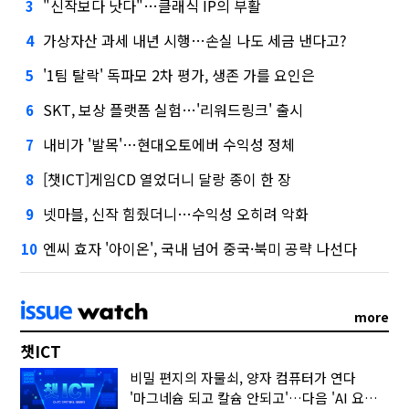
"신작보다 낫다"…클래식 IP의 부활
3
가상자산 과세 내년 시행…손실 나도 세금 낸다고?
4
'1팀 탈락' 독파모 2차 평가, 생존 가를 요인은
5
SKT, 보상 플랫폼 실험…'리워드링크' 출시
6
내비가 '발목'…현대오토에버 수익성 정체
7
[챗ICT]게임CD 열었더니 달랑 종이 한 장
8
넷마블, 신작 힘줬더니…수익성 오히려 악화
9
엔씨 효자 '아이온', 국내 넘어 중국·북미 공략 나선다
10
more
챗ICT
비밀 편지의 자물쇠, 양자 컴퓨터가 연다
'마그네슘 되고 칼슘 안되고'…다음 'AI 요약' 갈 길은