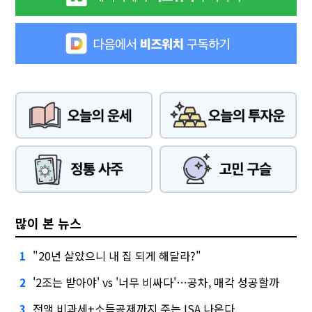
많이 본 뉴스
"20년 살았으니 내 집 되게 해달라?"
1
'2조는 받아야' vs '너무 비싸다'…공차, 매각 성공할까
2
전액 비과세+소득공제까지 주는 ISA 나온다
3