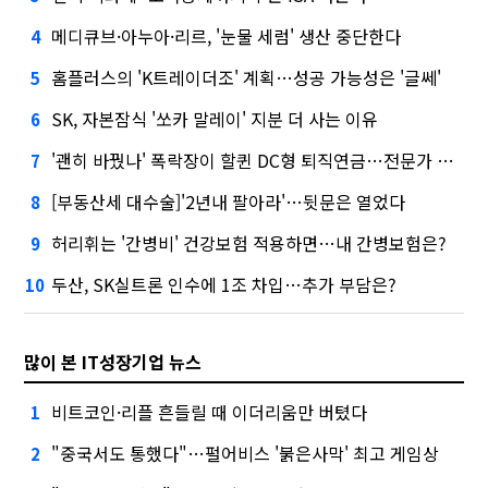
메디큐브·아누아·리르, '눈물 세럼' 생산 중단한다
4
홈플러스의 'K트레이더조' 계획…성공 가능성은 '글쎄'
5
SK, 자본잠식 '쏘카 말레이' 지분 더 사는 이유
6
'괜히 바꿨나' 폭락장이 할퀸 DC형 퇴직연금…전문가 조언은
7
[부동산세 대수술]'2년내 팔아라'…뒷문은 열었다
8
허리휘는 '간병비' 건강보험 적용하면…내 간병보험은?
9
두산, SK실트론 인수에 1조 차입…추가 부담은?
10
많이 본 IT성장기업 뉴스
비트코인·리플 흔들릴 때 이더리움만 버텼다
1
"중국서도 통했다"…펄어비스 '붉은사막' 최고 게임상
2