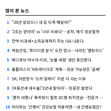
많이 본 뉴스
"20년 살았으니 내 집 되게 해달라?"
1
'2조는 받아야' vs '너무 비싸다'…공차, 매각 성공할까
2
전액 비과세+소득공제까지 주는 ISA 나온다
3
하림산업, '프리미엄 분식' 도전 접나…사라진 '멜팅피스'
4
메디큐브·아누아·리르, '눈물 세럼' 생산 중단한다
5
홈플러스의 'K트레이더조' 계획…성공 가능성은 '글쎄'
6
SK, 자본잠식 '쏘카 말레이' 지분 더 사는 이유
7
[부동산세 대수술]'2년내 팔아라'…뒷문은 열었다
8
'괜히 바꿨나' 폭락장이 할퀸 DC형 퇴직연금…전문가 조언은
9
허리휘는 '간병비' 건강보험 적용하면…내 간병보험은?
10