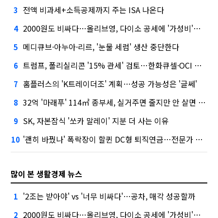
전액 비과세+소득공제까지 주는 ISA 나온다
3
2000원도 비싸다…올리브영, 다이소 공세에 '가성비'로 맞불
4
메디큐브·아누아·리르, '눈물 세럼' 생산 중단한다
5
트럼프, 폴리실리콘 '15% 관세' 검토…한화큐셀·OCI 영향은?
6
홈플러스의 'K트레이더조' 계획…성공 가능성은 '글쎄'
7
32억 '마래푸' 114㎡ 종부세, 실거주면 줄지만 안 살면 2.5배
8
SK, 자본잠식 '쏘카 말레이' 지분 더 사는 이유
9
'괜히 바꿨나' 폭락장이 할퀸 DC형 퇴직연금…전문가 조언은
10
많이 본 생활경제 뉴스
'2조는 받아야' vs '너무 비싸다'…공차, 매각 성공할까
1
2000원도 비싸다…올리브영, 다이소 공세에 '가성비'로 맞불
2