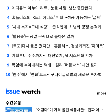
메디큐브·아누아·리르, '눈물 세럼' 생산 중단한다
3
홈플러스의 'K트레이더조' 계획…성공 가능성은 '글쎄'
4
'사내 복지=구내 식당'…급식업계, 차별화 경쟁 본격화
5
'탈팡족'은 정말 쿠팡으로 돌아온 걸까
6
[르포]다시 불은 켰지만…홈플러스, 정상화까진 '까마득'
7
기획부터 수주까지… 패션업계, AI 시스템화 박차
8
폭염에 녹아내리는 택배…컬리 '퍼플박스' 대안 될까
9
'인수'에서 '연합'으로…구다이글로벌의 새로운 투자법
10
more
주간유통
"어렵다"며 가격 올린 식품사들…진짜 어려운 거 맞아?