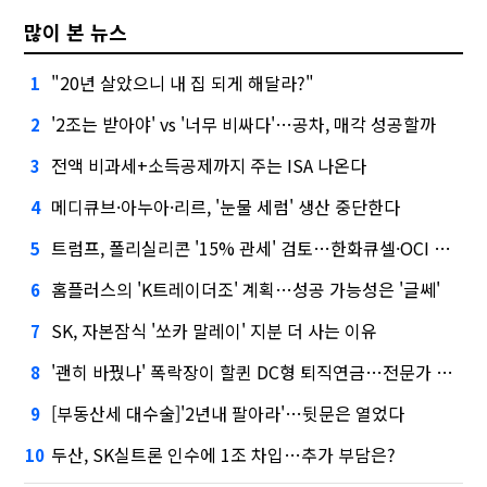
많이 본 뉴스
"20년 살았으니 내 집 되게 해달라?"
1
'2조는 받아야' vs '너무 비싸다'…공차, 매각 성공할까
2
전액 비과세+소득공제까지 주는 ISA 나온다
3
메디큐브·아누아·리르, '눈물 세럼' 생산 중단한다
4
트럼프, 폴리실리콘 '15% 관세' 검토…한화큐셀·OCI 영향은?
5
홈플러스의 'K트레이더조' 계획…성공 가능성은 '글쎄'
6
SK, 자본잠식 '쏘카 말레이' 지분 더 사는 이유
7
'괜히 바꿨나' 폭락장이 할퀸 DC형 퇴직연금…전문가 조언은
8
[부동산세 대수술]'2년내 팔아라'…뒷문은 열었다
9
두산, SK실트론 인수에 1조 차입…추가 부담은?
10