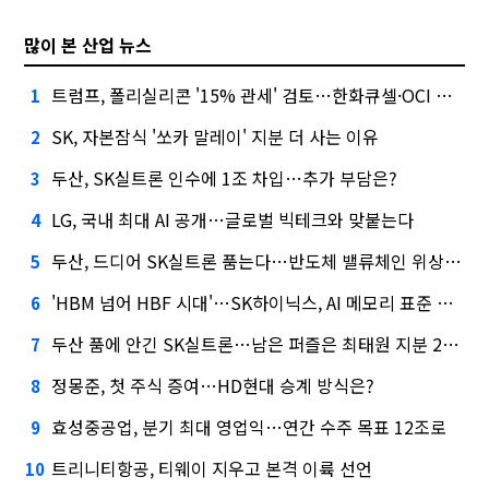
많이 본 산업 뉴스
트럼프, 폴리실리콘 '15% 관세' 검토…한화큐셀·OCI 영향은?
1
SK, 자본잠식 '쏘카 말레이' 지분 더 사는 이유
2
두산, SK실트론 인수에 1조 차입…추가 부담은?
3
LG, 국내 최대 AI 공개…글로벌 빅테크와 맞붙는다
4
두산, 드디어 SK실트론 품는다…반도체 밸류체인 위상 강화
5
'HBM 넘어 HBF 시대'…SK하이닉스, AI 메모리 표준 선점 나섰다
6
두산 품에 안긴 SK실트론…남은 퍼즐은 최태원 지분 29.4%
7
정몽준, 첫 주식 증여…HD현대 승계 방식은?
8
효성중공업, 분기 최대 영업익…연간 수주 목표 12조로
9
트리니티항공, 티웨이 지우고 본격 이륙 선언
10