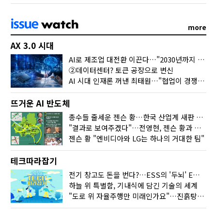
more
AX 3.0 시대
AI로 제조업 대전환 이끈다…"2030년까지 민관합동 20조 투자"
②데이터센터? 토큰 공장으로 변신
AI 시대 인재론 꺼낸 최태원…"협업이 경쟁력"
뜨거운 AI 반도체
총수들 줄세운 젠슨 황…한국 산업계 새판 짰다
"결과로 보여주겠다"…전영현, 젠슨 황과 HBM5 논의
젠슨 황 "엔비디아와 LG는 하나의 거대한 팀"
테크따라잡기
전기 창고도 돈을 번다?…ESS의 '두뇌' EMO가 뭐길래
하늘 위 특별함, 기내식에 담긴 기술의 세계
"도로 위 자율주행만 미래인가요"…진흙탕서 길 내는 HD현대 AI 기술