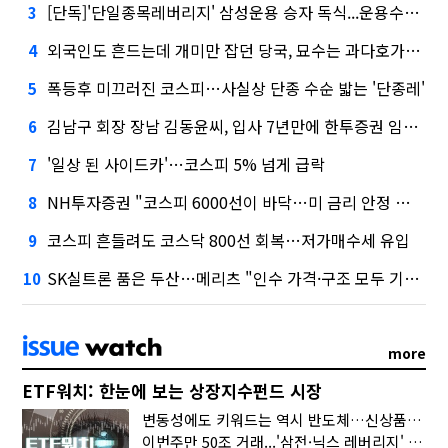
[단독]'단일종목레버리지' 삼성운용 승자 독식...운용수익 미래에셋의 6배
3
외국인도 흔드는데 개미만 잡던 당국, 묘수는 과다호가부담금?
4
폭등후 미끄러진 코스피…사실상 단종 수순 밟는 '단종레'
5
김남구 회장 장남 김동윤씨, 입사 7년만에 한투증권 임원 승진
6
'일상 된 사이드카'…코스피 5% 넘게 급락
7
NH투자증권 "코스피 6000선이 바닥…미 금리 안정 후 추가 회복"
8
코스피 흔들려도 코스닥 800선 회복…저가매수세 유입
9
SK실트론 품은 두산…메리츠 "인수 가격·구조 모두 기대 이상"
10
more
ETF워치: 한눈에 보는 상장지수펀드 시장
변동성에도 키워드는 역시 반도체…신상품은 우주·방산
이번주만 50조 거래...'삼전·닉스 레버리지' 수익률은 -30%