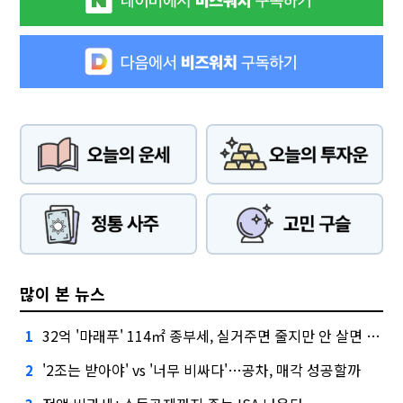
많이 본 뉴스
32억 '마래푸' 114㎡ 종부세, 실거주면 줄지만 안 살면 2.5배
1
'2조는 받아야' vs '너무 비싸다'…공차, 매각 성공할까
2