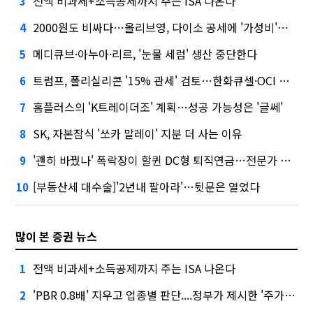
전액 비과세+소득공제까지 주는 ISA 나온다
3
2000원도 비싸다…올리브영, 다이소 공세에 '가성비'로 맞불
4
메디큐브·아누아·리르, '눈물 세럼' 생산 중단한다
5
트럼프, 폴리실리콘 '15% 관세' 검토…한화큐셀·OCI 영향은?
6
홈플러스의 'K트레이더조' 계획…성공 가능성은 '글쎄'
7
SK, 자본잠식 '쏘카 말레이' 지분 더 사는 이유
8
'괜히 바꿨나' 폭락장이 할퀸 DC형 퇴직연금…전문가 조언은
9
[부동산세 대수술]'2년내 팔아라'…뒷문은 열었다
10
많이 본 증권 뉴스
전액 비과세+소득공제까지 주는 ISA 나온다
1
'PBR 0.8배' 지우고 업종별 판단....정부가 제시한 '주가 누르기' 방지법
2