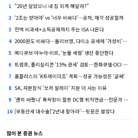
"20년 살았으니 내 집 되게 해달라?"
1
'2조는 받아야' vs '너무 비싸다'…공차, 매각 성공할까
2
전액 비과세+소득공제까지 주는 ISA 나온다
3
2000원도 비싸다…올리브영, 다이소 공세에 '가성비'로 맞불
4
메디큐브·아누아·리르, '눈물 세럼' 생산 중단한다
5
트럼프, 폴리실리콘 '15% 관세' 검토…한화큐셀·OCI 영향은?
6
홈플러스의 'K트레이더조' 계획…성공 가능성은 '글쎄'
7
SK, 자본잠식 '쏘카 말레이' 지분 더 사는 이유
8
'괜히 바꿨나' 폭락장이 할퀸 DC형 퇴직연금…전문가 조언은
9
[부동산세 대수술]'2년내 팔아라'…뒷문은 열었다
10
많이 본 증권 뉴스