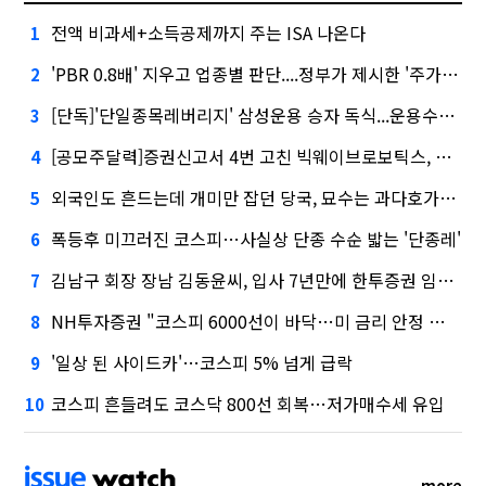
전액 비과세+소득공제까지 주는 ISA 나온다
1
'PBR 0.8배' 지우고 업종별 판단....정부가 제시한 '주가 누르기' 방지법
2
[단독]'단일종목레버리지' 삼성운용 승자 독식...운용수익 미래에셋의 6배
3
[공모주달력]증권신고서 4번 고친 빅웨이브로보틱스, 수요예측
4
외국인도 흔드는데 개미만 잡던 당국, 묘수는 과다호가부담금?
5
폭등후 미끄러진 코스피…사실상 단종 수순 밟는 '단종레'
6
김남구 회장 장남 김동윤씨, 입사 7년만에 한투증권 임원 승진
7
NH투자증권 "코스피 6000선이 바닥…미 금리 안정 후 추가 회복"
8
'일상 된 사이드카'…코스피 5% 넘게 급락
9
코스피 흔들려도 코스닥 800선 회복…저가매수세 유입
10
more