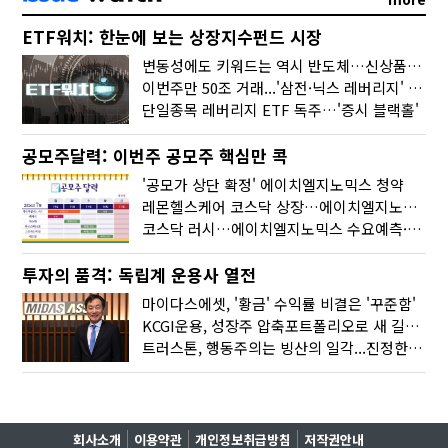
ETF워치: 한눈에 보는 상장지수펀드 시장
변동성에도 키워드는 역시 반도체…신상품은 우주·방산
이번주만 50조 거래...'삼전·닉스 레버리지' 수익률은 -30%
단일종목 레버리지 ETF 독주…'증시 블랙홀'
공모주달력: 이번주 공모주 핵심만 콕
'공모가 상단 확정' 에이치엘지노믹스 청약
레몬헬스케어 코스닥 상장…에이치엘지노믹스 수요예측
코스닥 러시…에이치엘지노믹스 수요예측·레메디 청약
투자의 품격: 독립계 운용사 열전
마이다스에셋, '황금' 수익률 비결은 '꾸준함'
KCGI운용, 성장주 압축포트폴리오로 새 길을 그리다
트러스톤, 행동주의는 빙산의 일각...진정한 힘은 '주식형 강자'
회사소개
이용약관
개인정보취급방침
저작권안내