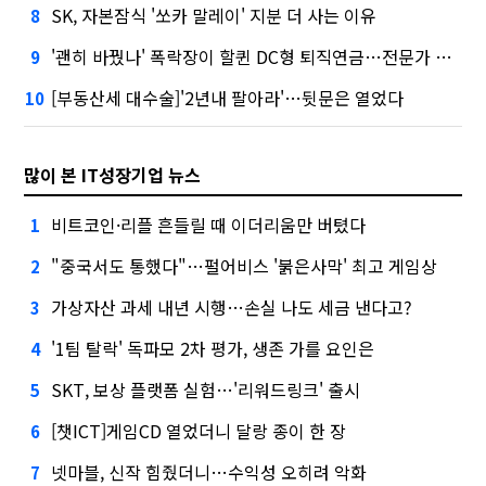
SK, 자본잠식 '쏘카 말레이' 지분 더 사는 이유
8
'괜히 바꿨나' 폭락장이 할퀸 DC형 퇴직연금…전문가 조언은
9
[부동산세 대수술]'2년내 팔아라'…뒷문은 열었다
10
많이 본 IT성장기업 뉴스
비트코인·리플 흔들릴 때 이더리움만 버텼다
1
"중국서도 통했다"…펄어비스 '붉은사막' 최고 게임상
2
가상자산 과세 내년 시행…손실 나도 세금 낸다고?
3
'1팀 탈락' 독파모 2차 평가, 생존 가를 요인은
4
SKT, 보상 플랫폼 실험…'리워드링크' 출시
5
[챗ICT]게임CD 열었더니 달랑 종이 한 장
6
넷마블, 신작 힘줬더니…수익성 오히려 악화
7