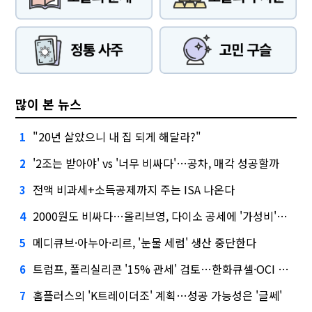
많이 본 뉴스
"20년 살았으니 내 집 되게 해달라?"
1
'2조는 받아야' vs '너무 비싸다'…공차, 매각 성공할까
2
전액 비과세+소득공제까지 주는 ISA 나온다
3
2000원도 비싸다…올리브영, 다이소 공세에 '가성비'로 맞불
4
메디큐브·아누아·리르, '눈물 세럼' 생산 중단한다
5
트럼프, 폴리실리콘 '15% 관세' 검토…한화큐셀·OCI 영향은?
6
홈플러스의 'K트레이더조' 계획…성공 가능성은 '글쎄'
7