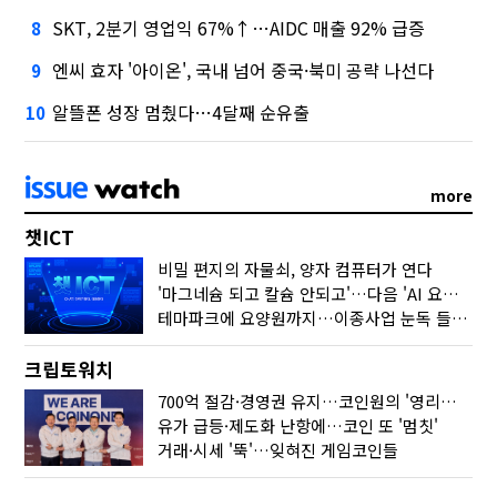
SKT, 2분기 영업익 67%↑…AIDC 매출 92% 급증
8
엔씨 효자 '아이온', 국내 넘어 중국·북미 공략 나선다
9
알뜰폰 성장 멈췄다…4달째 순유출
10
more
챗ICT
비밀 편지의 자물쇠, 양자 컴퓨터가 연다
'마그네슘 되고 칼슘 안되고'…다음 'AI 요약' 갈 길은
테마파크에 요양원까지…이종사업 눈독 들이는 게임사
크립토워치
700억 절감·경영권 유지…코인원의 '영리한 딜'
유가 급등·제도화 난항에…코인 또 '멈칫'
거래·시세 '뚝'…잊혀진 게임코인들