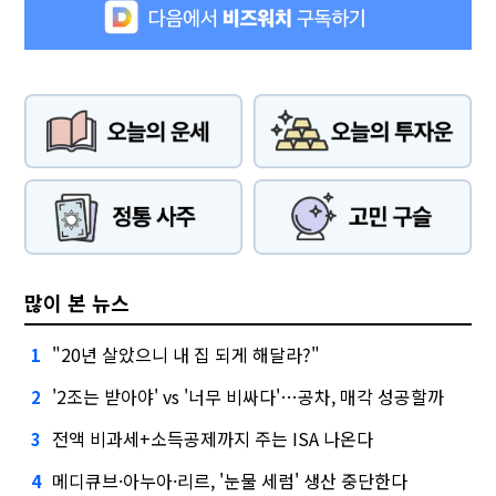
많이 본 뉴스
"20년 살았으니 내 집 되게 해달라?"
1
'2조는 받아야' vs '너무 비싸다'…공차, 매각 성공할까
2
전액 비과세+소득공제까지 주는 ISA 나온다
3
메디큐브·아누아·리르, '눈물 세럼' 생산 중단한다
4