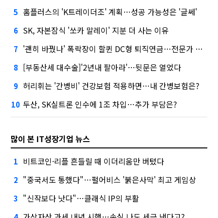
홈플러스의 'K트레이더조' 계획…성공 가능성은 '글쎄'
5
SK, 자본잠식 '쏘카 말레이' 지분 더 사는 이유
6
'괜히 바꿨나' 폭락장이 할퀸 DC형 퇴직연금…전문가 조언은
7
[부동산세 대수술]'2년내 팔아라'…뒷문은 열었다
8
허리휘는 '간병비' 건강보험 적용하면…내 간병보험은?
9
두산, SK실트론 인수에 1조 차입…추가 부담은?
10
많이 본 IT성장기업 뉴스
비트코인·리플 흔들릴 때 이더리움만 버텼다
1
"중국서도 통했다"…펄어비스 '붉은사막' 최고 게임상
2
"신작보다 낫다"…클래식 IP의 부활
3
가상자산 과세 내년 시행…손실 나도 세금 낸다고?
4