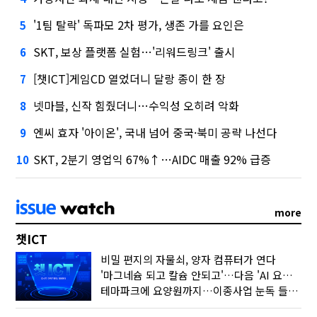
'1팀 탈락' 독파모 2차 평가, 생존 가를 요인은
5
SKT, 보상 플랫폼 실험…'리워드링크' 출시
6
[챗ICT]게임CD 열었더니 달랑 종이 한 장
7
넷마블, 신작 힘줬더니…수익성 오히려 악화
8
엔씨 효자 '아이온', 국내 넘어 중국·북미 공략 나선다
9
SKT, 2분기 영업익 67%↑…AIDC 매출 92% 급증
10
more
챗ICT
비밀 편지의 자물쇠, 양자 컴퓨터가 연다
'마그네슘 되고 칼슘 안되고'…다음 'AI 요약' 갈 길은
테마파크에 요양원까지…이종사업 눈독 들이는 게임사