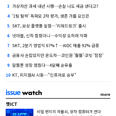
가상자산 과세 내년 시행…손실 나도 세금 낸다고?
3
'1팀 탈락' 독파모 2차 평가, 생존 가를 요인은
4
SKT, 보상 플랫폼 실험…'리워드링크' 출시
5
넷마블, 신작 힘줬더니…수익성 오히려 악화
6
SKT, 2분기 영업익 67%↑…AIDC 매출 92% 급증
7
금융사 손잡았지만 온도차…코인원 '훨훨'·코빗 '잠잠'
8
알뜰폰 성장 멈췄다…4달째 순유출
9
KT, 피지컬AI 시동…"인프라로 승부"
10
more
챗ICT
비밀 편지의 자물쇠, 양자 컴퓨터가 연다