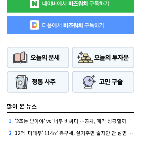
많이 본 뉴스
'2조는 받아야' vs '너무 비싸다'…공차, 매각 성공할까
1
32억 '마래푸' 114㎡ 종부세, 실거주면 줄지만 안 살면 2.5배
2