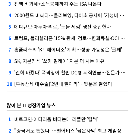
전액 비과세+소득공제까지 주는 ISA 나온다
3
2000원도 비싸다…올리브영, 다이소 공세에 '가성비'로 맞불
4
메디큐브·아누아·리르, '눈물 세럼' 생산 중단한다
5
트럼프, 폴리실리콘 '15% 관세' 검토…한화큐셀·OCI 영향은?
6
홈플러스의 'K트레이더조' 계획…성공 가능성은 '글쎄'
7
SK, 자본잠식 '쏘카 말레이' 지분 더 사는 이유
8
'괜히 바꿨나' 폭락장이 할퀸 DC형 퇴직연금…전문가 조언은
9
[부동산세 대수술]'2년내 팔아라'…뒷문은 열었다
10
많이 본 IT성장기업 뉴스
비트코인·이더리움 버티는데 리플만 '털썩'
1
"중국서도 통했다"…펄어비스 '붉은사막' 최고 게임상
2