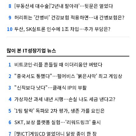
[부동산세 대수술]'2년내 팔아라'…뒷문은 열었다
8
허리휘는 '간병비' 건강보험 적용하면…내 간병보험은?
9
두산, SK실트론 인수에 1조 차입…추가 부담은?
10
많이 본 IT성장기업 뉴스
비트코인·리플 흔들릴 때 이더리움만 버텼다
1
"중국서도 통했다"…펄어비스 '붉은사막' 최고 게임상
2
"신작보다 낫다"…클래식 IP의 부활
3
가상자산 과세 내년 시행…손실 나도 세금 낸다고?
4
'1팀 탈락' 독파모 2차 평가, 생존 가를 요인은
5
SKT, 보상 플랫폼 실험…'리워드링크' 출시
6
[챗ICT]게임CD 열었더니 달랑 종이 한 장
7