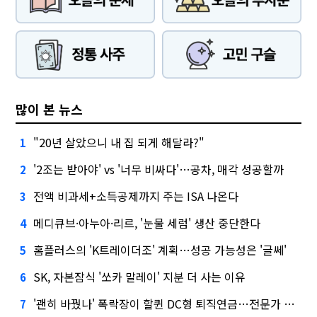
많이 본 뉴스
"20년 살았으니 내 집 되게 해달라?"
1
'2조는 받아야' vs '너무 비싸다'…공차, 매각 성공할까
2
전액 비과세+소득공제까지 주는 ISA 나온다
3
메디큐브·아누아·리르, '눈물 세럼' 생산 중단한다
4
홈플러스의 'K트레이더조' 계획…성공 가능성은 '글쎄'
5
SK, 자본잠식 '쏘카 말레이' 지분 더 사는 이유
6
'괜히 바꿨나' 폭락장이 할퀸 DC형 퇴직연금…전문가 조언은
7