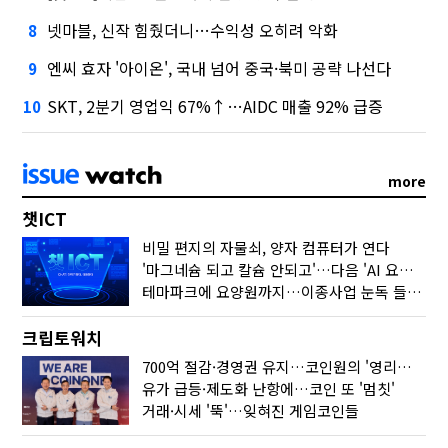
넷마블, 신작 힘줬더니…수익성 오히려 악화
8
엔씨 효자 '아이온', 국내 넘어 중국·북미 공략 나선다
9
SKT, 2분기 영업익 67%↑…AIDC 매출 92% 급증
10
more
챗ICT
비밀 편지의 자물쇠, 양자 컴퓨터가 연다
'마그네슘 되고 칼슘 안되고'…다음 'AI 요약' 갈 길은
테마파크에 요양원까지…이종사업 눈독 들이는 게임사
크립토워치
700억 절감·경영권 유지…코인원의 '영리한 딜'
유가 급등·제도화 난항에…코인 또 '멈칫'
거래·시세 '뚝'…잊혀진 게임코인들