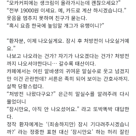
“모카커피에는 생크림이 올라가시는데 괜찮으세요?”
“전부 19000원 이세요. 예, 카드로 계산 하시겠습니다.”
웃음을 멈추지 못하며 친구가 묻는다.
“혹시 요즘 한국에 높임말 개그가 유행이니?”
“환자분, 이제 나오실게요. 잠시 후 처방전이 나오실거예
요.”
나보고 나오라는 건가? 자기가 나오겠다는 건가? 처방전
까지 나오셔야한다니… 갈수록 태산이다.
카페에서는 어린 알바생의 귀여운 말실수로 웃고 넘겼지
만 이건 곤란한데? 서른은 족히 되어 보이는 간호사까지.
살짝 당황스럽다.
“처방전 나왔다구요?” 은근히 말실수를 알려주려 다시
물었더니
“잠시만요, 아직 안 나오셨어요.” 라고 또박똑박 대답한
다.
정작 환자에게는 ‘(죄송하지만) 잠시 기다려주시겠습니
까?’ 라는 정중한 표현 대신 ‘잠시만요’ 하는 허리 잘린