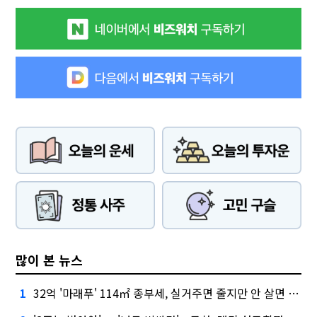
많이 본 뉴스
32억 '마래푸' 114㎡ 종부세, 실거주면 줄지만 안 살면 2.5배
1