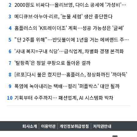
2000원도 비싸다…올리브영, 다이소 공세에 '가성비'로 맞불
2
메디큐브·아누아·리르, '눈물 세럼' 생산 중단한다
3
홈플러스의 'K트레이더조' 계획…성공 가능성은 '글쎄'
4
"단 2주를 위해"…반딧불이에 1년을 거는 에버랜드 주키퍼
5
'사내 복지=구내 식당'…급식업계, 차별화 경쟁 본격화
6
'탈팡족'은 정말 쿠팡으로 돌아온 걸까
7
[르포]다시 불은 켰지만…홈플러스, 정상화까진 '까마득'
8
폭염에 녹아내리는 택배…컬리 '퍼플박스' 대안 될까
9
기획부터 수주까지… 패션업계, AI 시스템화 박차
10
회사소개
이용약관
개인정보취급방침
저작권안내