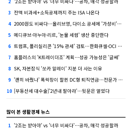
'2조는 받아야' vs '너무 비싸다'…공차, 매각 성공할까
2
전액 비과세+소득공제까지 주는 ISA 나온다
3
2000원도 비싸다…올리브영, 다이소 공세에 '가성비'로 맞불
4
메디큐브·아누아·리르, '눈물 세럼' 생산 중단한다
5
트럼프, 폴리실리콘 '15% 관세' 검토…한화큐셀·OCI 영향은?
6
홈플러스의 'K트레이더조' 계획…성공 가능성은 '글쎄'
7
SK, 자본잠식 '쏘카 말레이' 지분 더 사는 이유
8
'괜히 바꿨나' 폭락장이 할퀸 DC형 퇴직연금…전문가 조언은
9
[부동산세 대수술]'2년내 팔아라'…뒷문은 열었다
10
많이 본 생활경제 뉴스
'2조는 받아야' vs '너무 비싸다'…공차, 매각 성공할까
1