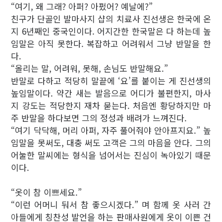
“여기, 왜 그래? 아퍼? 아펐어? 예날에?”
친구가 단골인 발마사지 샵의 치료사 진선생은 한국에 온
지 6년째인 중국인이다. 어지간한 한국말은 다 하는데 높
임말은 아직 못한다. 복잡하고 어려워서 그냥 반말을 한
다.
“올리는 말, 어려워, 못해, 손님도 반말해요.”
반말로 다하고 적당히 말끝에 ‘요’를 붙이는 게 진선생의
높임말이다. 약간 새는 발음으로 어디가 불편한지, 마사
지 강도는 적당한지 재차 묻는다. 처음엔 황당하지만 마
주 반말을 하다보면 그의 정성과 배려가 느껴진다.
“여기 닥닥해, 머리 아퍼, 자주 풀어줘야 안아프지요.” 높
임말을 못써도, 대충 써도 고객은 그의 마음을 안다. 그의
어눌한 말씨에는 형식을 넘어서는 진심이 녹아있기 때문
이다.
“옷이 참 이쁘세요.”
“이런 어머니 둬서 참 좋으시겠다.” 며 함께 옷 사러 간
아들에게 칭찬성 발언을 하는 판매사원에게 옷이 이쁜 건