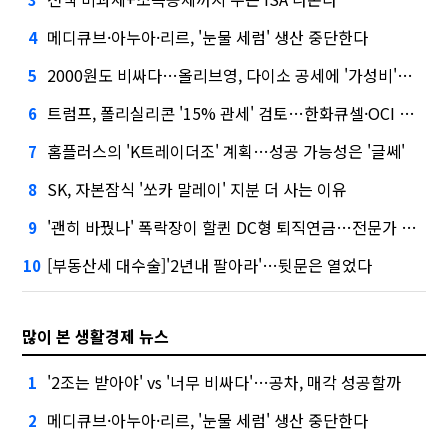
메디큐브·아누아·리르, '눈물 세럼' 생산 중단한다
4
2000원도 비싸다…올리브영, 다이소 공세에 '가성비'로 맞불
5
트럼프, 폴리실리콘 '15% 관세' 검토…한화큐셀·OCI 영향은?
6
홈플러스의 'K트레이더조' 계획…성공 가능성은 '글쎄'
7
SK, 자본잠식 '쏘카 말레이' 지분 더 사는 이유
8
'괜히 바꿨나' 폭락장이 할퀸 DC형 퇴직연금…전문가 조언은
9
[부동산세 대수술]'2년내 팔아라'…뒷문은 열었다
10
많이 본 생활경제 뉴스
'2조는 받아야' vs '너무 비싸다'…공차, 매각 성공할까
1
메디큐브·아누아·리르, '눈물 세럼' 생산 중단한다
2