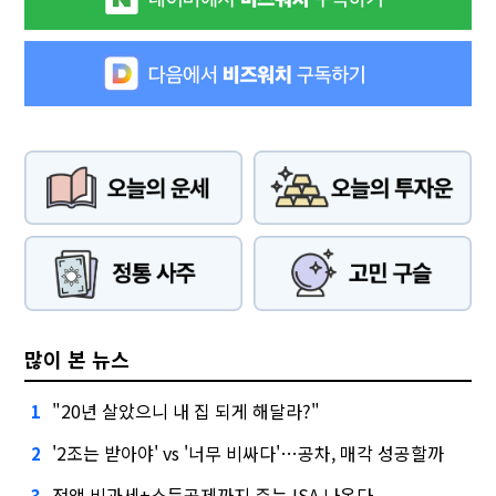
많이 본 뉴스
"20년 살았으니 내 집 되게 해달라?"
1
'2조는 받아야' vs '너무 비싸다'…공차, 매각 성공할까
2
전액 비과세+소득공제까지 주는 ISA 나온다
3