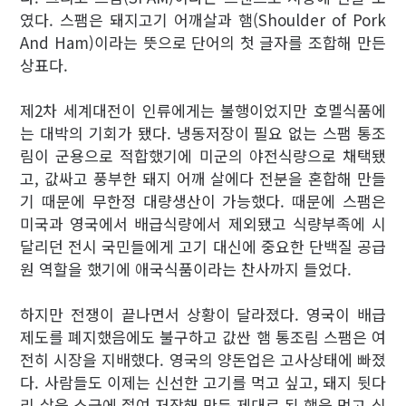
였다. 스팸은 돼지고기 어깨살과 햄(Shoulder of Pork
And Ham)이라는 뜻으로 단어의 첫 글자를 조합해 만든
상표다.
제2차 세계대전이 인류에게는 불행이었지만 호멜식품에
는 대박의 기회가 됐다. 냉동저장이 필요 없는 스팸 통조
림이 군용으로 적합했기에 미군의 야전식량으로 채택됐
고, 값싸고 풍부한 돼지 어깨 살에다 전분을 혼합해 만들
기 때문에 무한정 대량생산이 가능했다. 때문에 스팸은
미국과 영국에서 배급식량에서 제외됐고 식량부족에 시
달리던 전시 국민들에게 고기 대신에 중요한 단백질 공급
원 역할을 했기에 애국식품이라는 찬사까지 들었다.
하지만 전쟁이 끝나면서 상황이 달라졌다. 영국이 배급
제도를 폐지했음에도 불구하고 값싼 햄 통조림 스팸은 여
전히 시장을 지배했다. 영국의 양돈업은 고사상태에 빠졌
다. 사람들도 이제는 신선한 고기를 먹고 싶고, 돼지 뒷다
리 살을 소금에 절여 저장해 만든 제대로 된 햄을 먹고 싶