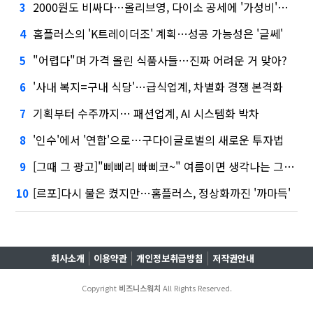
2000원도 비싸다…올리브영, 다이소 공세에 '가성비'로 맞불
3
홈플러스의 'K트레이더조' 계획…성공 가능성은 '글쎄'
4
"어렵다"며 가격 올린 식품사들…진짜 어려운 거 맞아?
5
'사내 복지=구내 식당'…급식업계, 차별화 경쟁 본격화
6
기획부터 수주까지… 패션업계, AI 시스템화 박차
7
'인수'에서 '연합'으로…구다이글로벌의 새로운 투자법
8
[그때 그 광고]"삐삐리 빠삐코~" 여름이면 생각나는 그 노래
9
[르포]다시 불은 켰지만…홈플러스, 정상화까진 '까마득'
10
회사소개
이용약관
개인정보취급방침
저작권안내
Copyright
비즈니스워치
All Rights Reserved.