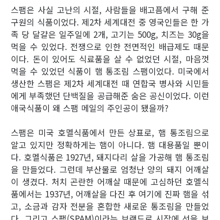
스팸은 사실 고난의 시절, 사람들을 배고픔에서 구해 준
구원의 식품이었다. 제2차 세계대전 중 영국인들은 한 가
족 당 달걀은 일주일에 2개, 고기는 500g, 치즈는 30g을
먹을 수 있었다. 전쟁으로 인한 전면적인 배급제도 때문
이다. 돈이 있어도 식료품을 살 수 없었던 시절, 마음껏
먹을 수 있었던 식품이 햄 통조림 스팸이었다. 미국에서
생산한 스팸은 제2차 세계대전 때 연합국 병사와 시민들
에게 부족했던 단백질을 공급해준 숨은 공신이었다. 이런
애국식품이 왜 스팸 메일의 주인공이 됐을까?
스팸은 미국 호멜식품에서 만든 상표로, 햄 통조림으로
알고 있지만 정확하게는 햄이 아니다. 햄 대용품일 뿐이
다. 호멜식품은 1927년, 돼지다리 살을 가공해 햄 통조림
을 만들었다. 그런데 부산물로 엄청난 양의 돼지 어깨살
이 생겼다. 처치 곤란한 어깨살 때문에 고심하던 호멜식
품에서는 1937년, 어깨살을 다진 후 여기에 진짜 햄을 섞
고, 소금과 감자 전분을 혼합한 새로운 통조림을 만들었
다. 그리고 스팸(SPAM)이라는 브랜드로 시장에 선을 보