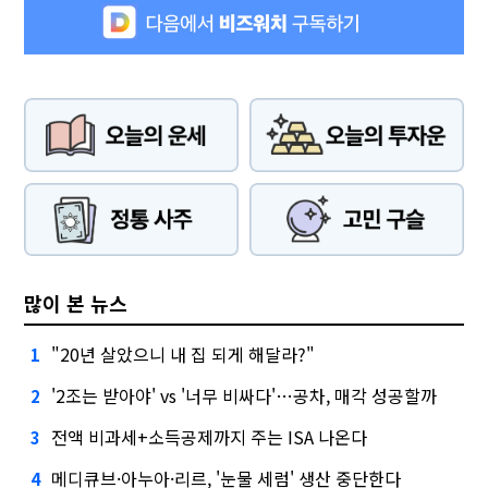
많이 본 뉴스
"20년 살았으니 내 집 되게 해달라?"
1
'2조는 받아야' vs '너무 비싸다'…공차, 매각 성공할까
2
전액 비과세+소득공제까지 주는 ISA 나온다
3
메디큐브·아누아·리르, '눈물 세럼' 생산 중단한다
4