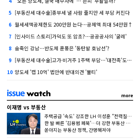
"오른 양도세, 결국 매수자에"…'손피' 부활할까?
4
[부동산세 대수술]종부세 낼 사람 줄지만 세 부담 커진다
5
월세세액공제한도 200만원 는다…공제액 최대 54만원↑
6
[인사이드 스토리]가덕도 또 암초?…공공공사의 '굴레'
7
숨죽인 강남…반도체 훈풍은 '동탄발 호남선'?
8
[부동산세 대수술]고가·비거주 1주택 부담…'대전족'도 불똥
9
양도세 '캡 10억' 법안에 반대의견 '불티'
10
more
이재명 vs 부동산
주택공급 '속도' 강조한 LH 이성훈 "전력질주해야"
한 발 빠른 '김용범 페북'…더 강한 부동산 규제 나오나
쏟아지는 부동산 정책, 간명해져야