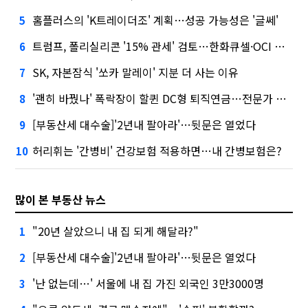
홈플러스의 'K트레이더조' 계획…성공 가능성은 '글쎄'
5
트럼프, 폴리실리콘 '15% 관세' 검토…한화큐셀·OCI 영향은?
6
SK, 자본잠식 '쏘카 말레이' 지분 더 사는 이유
7
'괜히 바꿨나' 폭락장이 할퀸 DC형 퇴직연금…전문가 조언은
8
[부동산세 대수술]'2년내 팔아라'…뒷문은 열었다
9
허리휘는 '간병비' 건강보험 적용하면…내 간병보험은?
10
많이 본 부동산 뉴스
"20년 살았으니 내 집 되게 해달라?"
1
[부동산세 대수술]'2년내 팔아라'…뒷문은 열었다
2
'난 없는데…' 서울에 내 집 가진 외국인 3만3000명
3