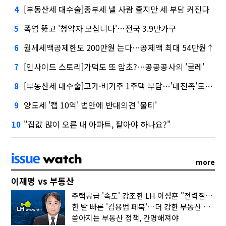
[부동산세 대수술]종부세 낼 사람 줄지만 세 부담 커진다
4
폭염 뚫고 '청약자 모십니다'…전국 3.9만가구
5
월세세액공제한도 200만원 는다…공제액 최대 54만원↑
6
[인사이드 스토리]가덕도 또 암초?…공공공사의 '굴레'
7
[부동산세 대수술]고가·비거주 1주택 부담…'대전족'도 불똥
8
양도세 '캡 10억' 법안에 반대의견 '불티'
9
"집값 많이 오른 내 아파트, 팔아야 하나요?"
10
more
이재명 vs 부동산
주택공급 '속도' 강조한 LH 이성훈 "전력질주해야"
한 발 빠른 '김용범 페북'…더 강한 부동산 규제 나오나
쏟아지는 부동산 정책, 간명해져야