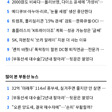
2000원도 비싸다…올리브영, 다이소 공세에 '가성비'로 맞불
4
메디큐브·아누아·리르, '눈물 세럼' 생산 중단한다
5
트럼프, 폴리실리콘 '15% 관세' 검토…한화큐셀·OCI 영향은?
6
홈플러스의 'K트레이더조' 계획…성공 가능성은 '글쎄'
7
SK, 자본잠식 '쏘카 말레이' 지분 더 사는 이유
8
'괜히 바꿨나' 폭락장이 할퀸 DC형 퇴직연금…전문가 조언은
9
[부동산세 대수술]'2년내 팔아라'…뒷문은 열었다
10
많이 본 부동산 뉴스
32억 '마래푸' 114㎡ 종부세, 실거주면 줄지만 안 살면 2.5배
1
[부동산세 대수술]'2년내 팔아라'…뒷문은 열었다
2
"오른 양도세, 결국 매수자에"…'손피' 부활할까?
3