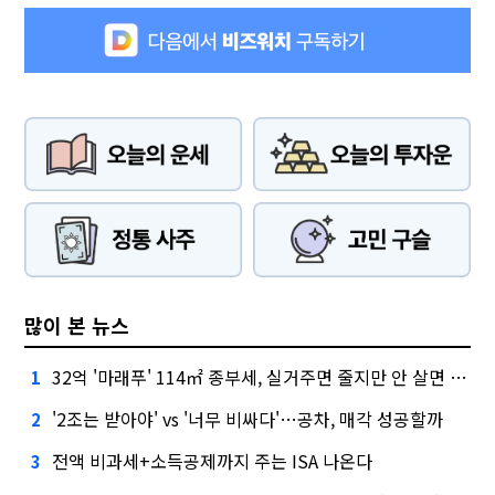
많이 본 뉴스
32억 '마래푸' 114㎡ 종부세, 실거주면 줄지만 안 살면 2.5배
1
'2조는 받아야' vs '너무 비싸다'…공차, 매각 성공할까
2
전액 비과세+소득공제까지 주는 ISA 나온다
3