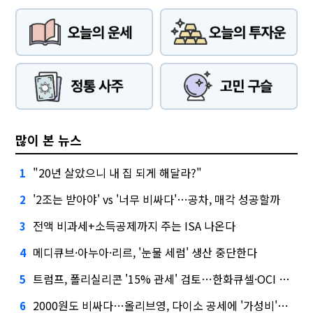
많이 본 뉴스
"20년 살았으니 내 집 되게 해달라?"
1
'2조는 받아야' vs '너무 비싸다'…공차, 매각 성공할까
2
전액 비과세+소득공제까지 주는 ISA 나온다
3
메디큐브·아누아·리르, '눈물 세럼' 생산 중단한다
4
트럼프, 폴리실리콘 '15% 관세' 검토…한화큐셀·OCI 영향은?
5
2000원도 비싸다…올리브영, 다이소 공세에 '가성비'로 맞불
6