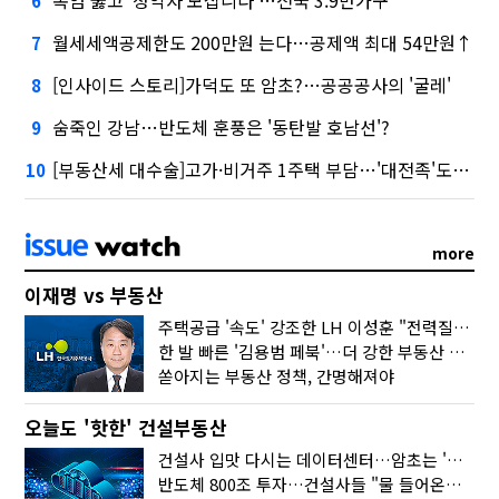
폭염 뚫고 '청약자 모십니다'…전국 3.9만가구
6
월세세액공제한도 200만원 는다…공제액 최대 54만원↑
7
[인사이드 스토리]가덕도 또 암초?…공공공사의 '굴레'
8
숨죽인 강남…반도체 훈풍은 '동탄발 호남선'?
9
[부동산세 대수술]고가·비거주 1주택 부담…'대전족'도 불똥
10
more
이재명 vs 부동산
주택공급 '속도' 강조한 LH 이성훈 "전력질주해야"
한 발 빠른 '김용범 페북'…더 강한 부동산 규제 나오나
쏟아지는 부동산 정책, 간명해져야
오늘도 '핫한' 건설부동산
건설사 입맛 다시는 데이터센터…암초는 '주민 반대'
반도체 800조 투자…건설사들 "물 들어온다!"