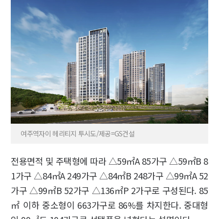
여주역자이 헤리티지 투시도/제공=GS건설
전용면적 및 주택형에 따라 △59㎡A 85가구 △59㎡B 8
1가구 △84㎡A 249가구 △84㎡B 248가구 △99㎡A 52
가구 △99㎡B 52가구 △136㎡P 2가구로 구성된다. 85
㎡ 이하 중소형이 663가구로 86%를 차지한다. 중대형