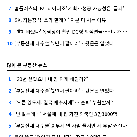
홈플러스의 'K트레이더조' 계획…성공 가능성은 '글쎄'
7
SK, 자본잠식 '쏘카 말레이' 지분 더 사는 이유
8
'괜히 바꿨나' 폭락장이 할퀸 DC형 퇴직연금…전문가 조언은
9
[부동산세 대수술]'2년내 팔아라'…뒷문은 열었다
10
많이 본 부동산 뉴스
"20년 살았으니 내 집 되게 해달라?"
1
[부동산세 대수술]'2년내 팔아라'…뒷문은 열었다
2
"오른 양도세, 결국 매수자에"…'손피' 부활할까?
3
'난 없는데…' 서울에 내 집 가진 외국인 3만3000명
4
[부동산세 대수술]종부세 낼 사람 줄지만 세 부담 커진다
5