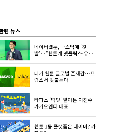
관련 뉴스
네이버웹툰, 나스닥에 '깃
발'…"웹툰계 넷플릭스·유튜
브"
네카 웹툰 글로벌 존재감…프
랑스서 맞붙는다
타파스 '떡잎' 알아본 이진수
카카오엔터 대표
웹툰 1등 플랫폼은 네이버? 카