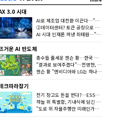
AX 3.0 시대
AI로 제조업 대전환 이끈다…"2030년까지 민관합동 20조 투자"
②데이터센터? 토큰 공장으로 변신
AI 시대 인재론 꺼낸 최태원…"협업이 경쟁력"
뜨거운 AI 반도체
총수들 줄세운 젠슨 황…한국 산업계 새판 짰다
"결과로 보여주겠다"…전영현, 젠슨 황과 HBM5 논의
젠슨 황 "엔비디아와 LG는 하나의 거대한 팀"
테크따라잡기
전기 창고도 돈을 번다?…ESS의 '두뇌' EMO가 뭐길래
하늘 위 특별함, 기내식에 담긴 기술의 세계
"도로 위 자율주행만 미래인가요"…진흙탕서 길 내는 HD현대 AI 기술