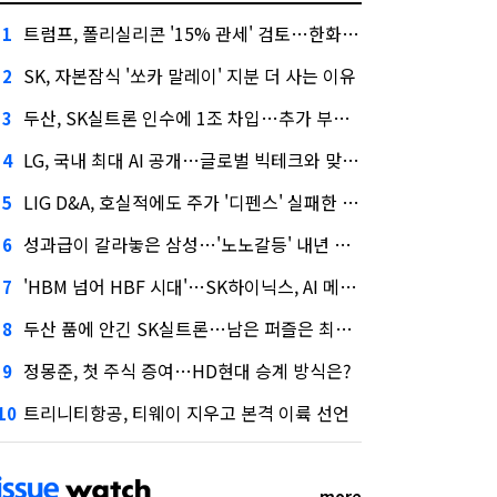
트럼프, 폴리실리콘 '15% 관세' 검토…한화큐셀·OCI 영향은?
1
SK, 자본잠식 '쏘카 말레이' 지분 더 사는 이유
2
두산, SK실트론 인수에 1조 차입…추가 부담은?
3
LG, 국내 최대 AI 공개…글로벌 빅테크와 맞붙는다
4
LIG D&A, 호실적에도 주가 '디펜스' 실패한 이유
5
성과급이 갈라놓은 삼성…'노노갈등' 내년 교섭 판 흔들까
6
'HBM 넘어 HBF 시대'…SK하이닉스, AI 메모리 표준 선점 나섰다
7
두산 품에 안긴 SK실트론…남은 퍼즐은 최태원 지분 29.4%
8
정몽준, 첫 주식 증여…HD현대 승계 방식은?
9
트리니티항공, 티웨이 지우고 본격 이륙 선언
10
more