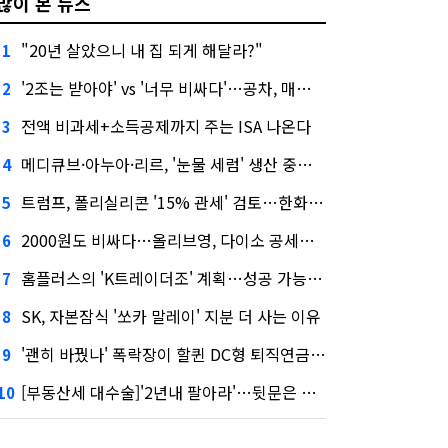
많이 본 뉴스
"20년 살았으니 내 집 되게 해달라?"
1
'2조는 받아야' vs '너무 비싸다'…공차, 매각 성공할까
2
전액 비과세+소득공제까지 주는 ISA 나온다
3
메디큐브·아누아·리르, '눈물 세럼' 생산 중단한다
4
트럼프, 폴리실리콘 '15% 관세' 검토…한화큐셀·OCI 영향은?
5
2000원도 비싸다…올리브영, 다이소 공세에 '가성비'로 맞불
6
홈플러스의 'K트레이더조' 계획…성공 가능성은 '글쎄'
7
SK, 자본잠식 '쏘카 말레이' 지분 더 사는 이유
8
'괜히 바꿨나' 폭락장이 할퀸 DC형 퇴직연금…전문가 조언은
9
[부동산세 대수술]'2년내 팔아라'…뒷문은 열었다
10