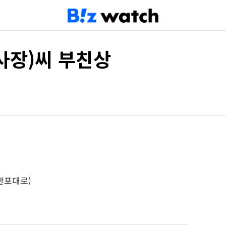
부사장)씨 부친상
반포대로)