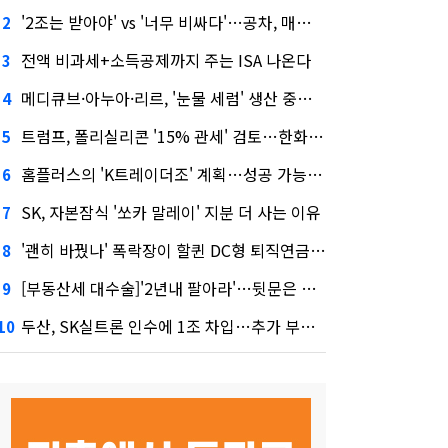
'2조는 받아야' vs '너무 비싸다'…공차, 매각 성공할까
2
전액 비과세+소득공제까지 주는 ISA 나온다
3
메디큐브·아누아·리르, '눈물 세럼' 생산 중단한다
4
트럼프, 폴리실리콘 '15% 관세' 검토…한화큐셀·OCI 영향은?
5
홈플러스의 'K트레이더조' 계획…성공 가능성은 '글쎄'
6
SK, 자본잠식 '쏘카 말레이' 지분 더 사는 이유
7
'괜히 바꿨나' 폭락장이 할퀸 DC형 퇴직연금…전문가 조언은
8
[부동산세 대수술]'2년내 팔아라'…뒷문은 열었다
9
두산, SK실트론 인수에 1조 차입…추가 부담은?
10