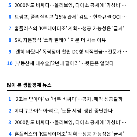
2000원도 비싸다…올리브영, 다이소 공세에 '가성비'로 맞불
5
트럼프, 폴리실리콘 '15% 관세' 검토…한화큐셀·OCI 영향은?
6
홈플러스의 'K트레이더조' 계획…성공 가능성은 '글쎄'
7
SK, 자본잠식 '쏘카 말레이' 지분 더 사는 이유
8
'괜히 바꿨나' 폭락장이 할퀸 DC형 퇴직연금…전문가 조언은
9
[부동산세 대수술]'2년내 팔아라'…뒷문은 열었다
10
많이 본 생활경제 뉴스
'2조는 받아야' vs '너무 비싸다'…공차, 매각 성공할까
1
메디큐브·아누아·리르, '눈물 세럼' 생산 중단한다
2
2000원도 비싸다…올리브영, 다이소 공세에 '가성비'로 맞불
3
홈플러스의 'K트레이더조' 계획…성공 가능성은 '글쎄'
4