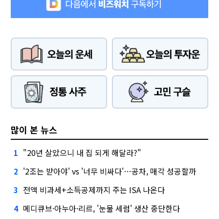
많이 본 뉴스
"20년 살았으니 내 집 되게 해달라?"
1
'2조는 받아야' vs '너무 비싸다'…공차, 매각 성공할까
2
전액 비과세+소득공제까지 주는 ISA 나온다
3
메디큐브·아누아·리르, '눈물 세럼' 생산 중단한다
4