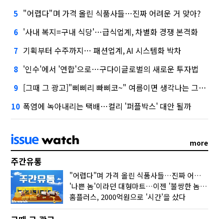
"어렵다"며 가격 올린 식품사들…진짜 어려운 거 맞아?
5
'사내 복지=구내 식당'…급식업계, 차별화 경쟁 본격화
6
기획부터 수주까지… 패션업계, AI 시스템화 박차
7
'인수'에서 '연합'으로…구다이글로벌의 새로운 투자법
8
[그때 그 광고]"삐삐리 빠삐코~" 여름이면 생각나는 그 노래
9
폭염에 녹아내리는 택배…컬리 '퍼플박스' 대안 될까
10
more
주간유통
"어렵다"며 가격 올린 식품사들…진짜 어려운 거 맞아?
'나쁜 놈'이라던 대형마트…이젠 '불쌍한 놈' 됐다
홈플러스, 2000억원으로 '시간'을 샀다