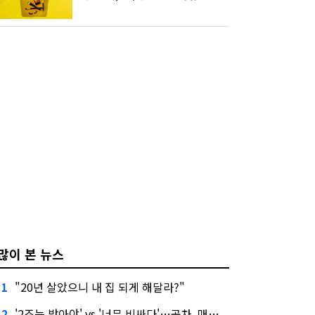
많이 본 뉴스
"20년 살았으니 내 집 되게 해달라?"
1
'2조는 받아야' vs '너무 비싸다'…공차, 매각 성공할까
2