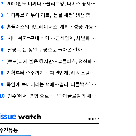
2000원도 비싸다…올리브영, 다이소 공세에 '가성비'로 맞불
2
메디큐브·아누아·리르, '눈물 세럼' 생산 중단한다
3
홈플러스의 'K트레이더조' 계획…성공 가능성은 '글쎄'
4
'사내 복지=구내 식당'…급식업계, 차별화 경쟁 본격화
5
'탈팡족'은 정말 쿠팡으로 돌아온 걸까
6
[르포]다시 불은 켰지만…홈플러스, 정상화까진 '까마득'
7
기획부터 수주까지… 패션업계, AI 시스템화 박차
8
폭염에 녹아내리는 택배…컬리 '퍼플박스' 대안 될까
9
'인수'에서 '연합'으로…구다이글로벌의 새로운 투자법
10
more
주간유통