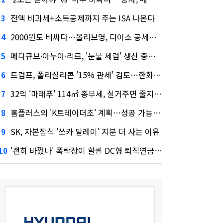
전액 비과세+소득공제까지 주는 ISA 나온다
3
2000원도 비싸다…올리브영, 다이소 공세에 '가성비'로 맞불
4
메디큐브·아누아·리르, '눈물 세럼' 생산 중단한다
5
트럼프, 폴리실리콘 '15% 관세' 검토…한화큐셀·OCI 영향은?
6
32억 '마래푸' 114㎡ 종부세, 실거주면 줄지만 안 살면 2.5배
7
홈플러스의 'K트레이더조' 계획…성공 가능성은 '글쎄'
8
SK, 자본잠식 '쏘카 말레이' 지분 더 사는 이유
9
'괜히 바꿨나' 폭락장이 할퀸 DC형 퇴직연금…전문가 조언은
10