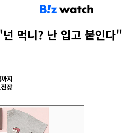
"넌 먹니? 난 입고 붙인다"
팩까지
도전장