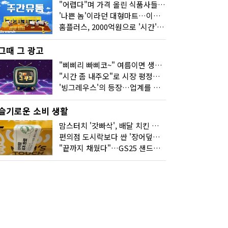
"어렵다"며 가격 올린 식품사들…진짜 어려운 거 맞아?
'나쁜 놈'이라던 대형마트…이젠 '불쌍한 놈' 됐다
홈플러스, 2000억원으로 '시간'을 샀다
그때 그 광고
"삐삐리 빠삐코~" 여름이면 생각나는 그 노래
"시간 좀 내주오"로 시장 평정한 하이마트
'빙그레우스'의 등장…업계를 흔든 '세계관' 마케팅
슬기로운 소비 생활
맘스터치 '갓빠삭', 배달 치킨 선입견을 바꿨다
편의점 도시락보다 싼 '장어덮밥'…오뚜기가 해냈다
"끝까지 채웠다"…GS25 샌드위치의 달라진 '속'사정