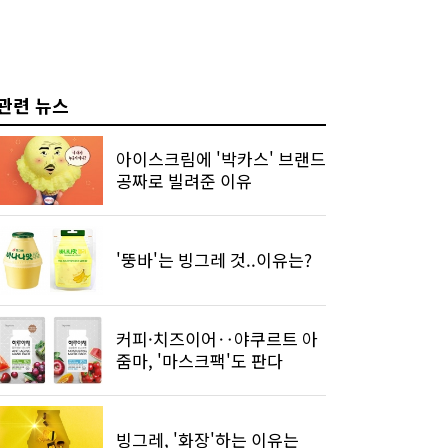
관련 뉴스
아이스크림에 '박카스' 브랜드
공짜로 빌려준 이유
'뚱바'는 빙그레 것..이유는?
커피·치즈이어‥야쿠르트 아
줌마, '마스크팩'도 판다
빙그레, '화장'하는 이유는