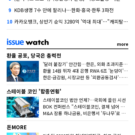
KDB생명 7수 만에 팔리나…한화·흥국·한투 3파전
9
카카오뱅크, 상반기 순익 3280억 '역대 최대'…"캐피탈, 자산 1조원 이상"
10
more
환율 공포, 당국은 총력전
'달러 붙잡기' 안간힘…한은, 외화 초과지준에 이자 6개월 더
환율 14원 뛰자 4대 은행 RWA 6조 '눈덩이'…2배 뛴 2분기는?
한은·금감원, 시장교란 등 '외환공동검사'…환율 급등 전방위 대응
스테이블 코인 '합종연횡'
스테이블코인 법안 언제?…국회에 쏠린 시선
BOK 컨퍼런스 "스테이블코인, 결제 넘어 보험 대출 등 금융 연결 도구"
M&A 잠룡 하나금융, 비은행서 '두나무'로 눈돌린 이유는
돈MORE