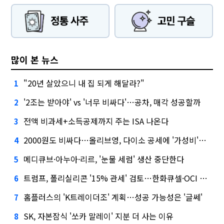
많이 본 뉴스
"20년 살았으니 내 집 되게 해달라?"
1
'2조는 받아야' vs '너무 비싸다'…공차, 매각 성공할까
2
전액 비과세+소득공제까지 주는 ISA 나온다
3
2000원도 비싸다…올리브영, 다이소 공세에 '가성비'로 맞불
4
메디큐브·아누아·리르, '눈물 세럼' 생산 중단한다
5
트럼프, 폴리실리콘 '15% 관세' 검토…한화큐셀·OCI 영향은?
6
홈플러스의 'K트레이더조' 계획…성공 가능성은 '글쎄'
7
SK, 자본잠식 '쏘카 말레이' 지분 더 사는 이유
8