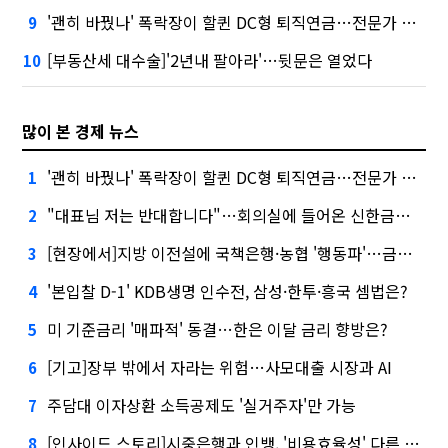
'괜히 바꿨나' 폭락장이 할퀸 DC형 퇴직연금…전문가 조언은
9
[부동산세 대수술]'2년내 팔아라'…뒷문은 열었다
10
많이 본 경제 뉴스
'괜히 바꿨나' 폭락장이 할퀸 DC형 퇴직연금…전문가 조언은
1
"대표님 저는 반대합니다"…회의실에 들어온 신한금융 AI
2
[현장에서]지방 이전설에 국책은행·농협 '행동파'…금감원 '신중모드'
3
'본입찰 D-1' KDB생명 인수전, 삼성·한투·흥국 셈법은?
4
미 기준금리 '매파적' 동결…한은 이달 금리 향방은?
5
[기고]장부 밖에서 자라는 위험…사모대출 시장과 AI
6
주담대 이자상환 소득공제도 '실거주자'만 가능
7
[인사이드 스토리]시중은행과 인뱅, '비용효율성' 다른 잣대 왜?
8