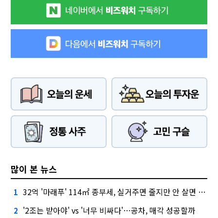
많이 본 뉴스
32억 '마래푸' 114㎡ 종부세, 실거주면 줄지만 안 살면 2.5배
1
'2조는 받아야' vs '너무 비싸다'…공차, 매각 성공할까
2