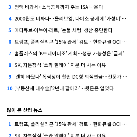
전액 비과세+소득공제까지 주는 ISA 나온다
3
2000원도 비싸다…올리브영, 다이소 공세에 '가성비'로 맞불
4
메디큐브·아누아·리르, '눈물 세럼' 생산 중단한다
5
트럼프, 폴리실리콘 '15% 관세' 검토…한화큐셀·OCI 영향은?
6
홈플러스의 'K트레이더조' 계획…성공 가능성은 '글쎄'
7
SK, 자본잠식 '쏘카 말레이' 지분 더 사는 이유
8
'괜히 바꿨나' 폭락장이 할퀸 DC형 퇴직연금…전문가 조언은
9
[부동산세 대수술]'2년내 팔아라'…뒷문은 열었다
10
많이 본 산업 뉴스
트럼프, 폴리실리콘 '15% 관세' 검토…한화큐셀·OCI 영향은?
1
SK, 자본잠식 '쏘카 말레이' 지분 더 사는 이유
2