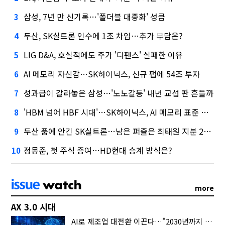
삼성, 7년 만 신기록…'폴더블 대중화' 성큼
3
두산, SK실트론 인수에 1조 차입…추가 부담은?
4
LIG D&A, 호실적에도 주가 '디펜스' 실패한 이유
5
AI 메모리 자신감…SK하이닉스, 신규 팹에 54조 투자
6
성과급이 갈라놓은 삼성…'노노갈등' 내년 교섭 판 흔들까
7
'HBM 넘어 HBF 시대'…SK하이닉스, AI 메모리 표준 선점 나섰다
8
두산 품에 안긴 SK실트론…남은 퍼즐은 최태원 지분 29.4%
9
정몽준, 첫 주식 증여…HD현대 승계 방식은?
10
more
AX 3.0 시대
AI로 제조업 대전환 이끈다…"2030년까지 민관합동 20조 투자"