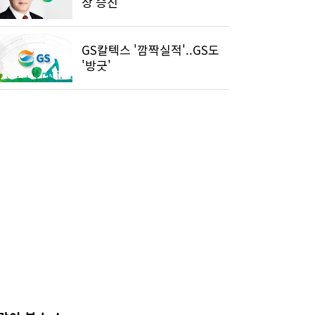
장 승진
GS칼텍스 '깜짝실적'..GS도
'방긋'