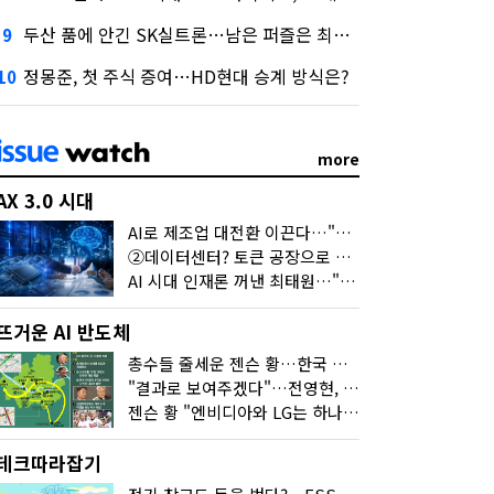
두산 품에 안긴 SK실트론…남은 퍼즐은 최태원 지분 29.4%
9
정몽준, 첫 주식 증여…HD현대 승계 방식은?
10
more
AX 3.0 시대
AI로 제조업 대전환 이끈다…"2030년까지 민관합동 20조 투자"
②데이터센터? 토큰 공장으로 변신
AI 시대 인재론 꺼낸 최태원…"협업이 경쟁력"
뜨거운 AI 반도체
총수들 줄세운 젠슨 황…한국 산업계 새판 짰다
"결과로 보여주겠다"…전영현, 젠슨 황과 HBM5 논의
젠슨 황 "엔비디아와 LG는 하나의 거대한 팀"
테크따라잡기