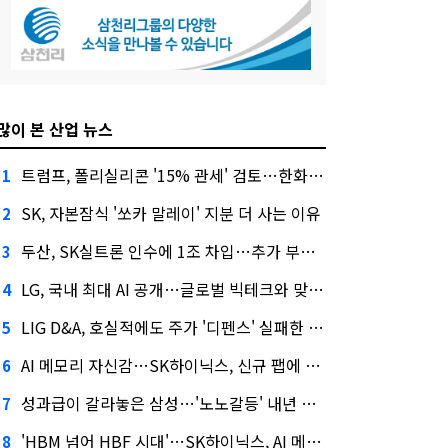
많이 본 산업 뉴스
트럼프, 폴리실리콘 '15% 관세' 검토…한화큐셀·OCI 영향은?
1
SK, 자본잠식 '쏘카 말레이' 지분 더 사는 이유
2
두산, SK실트론 인수에 1조 차입…추가 부담은?
3
LG, 국내 최대 AI 공개…글로벌 빅테크와 맞붙는다
4
LIG D&A, 호실적에도 주가 '디펜스' 실패한 이유
5
AI 메모리 자신감…SK하이닉스, 신규 팹에 54조 투자
6
성과급이 갈라놓은 삼성…'노노갈등' 내년 교섭 판 흔들까
7
'HBM 넘어 HBF 시대'…SK하이닉스, AI 메모리 표준 선점 나섰다
8