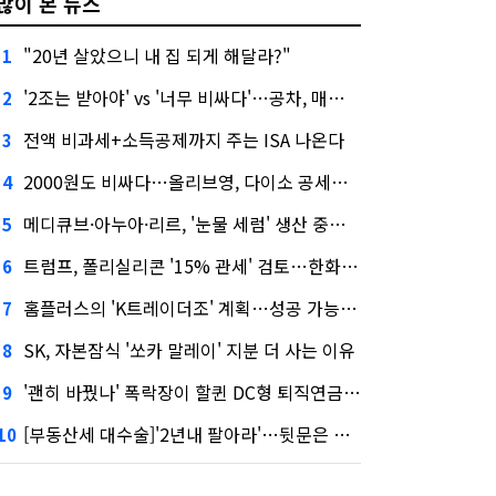
많이 본 뉴스
"20년 살았으니 내 집 되게 해달라?"
1
'2조는 받아야' vs '너무 비싸다'…공차, 매각 성공할까
2
전액 비과세+소득공제까지 주는 ISA 나온다
3
2000원도 비싸다…올리브영, 다이소 공세에 '가성비'로 맞불
4
메디큐브·아누아·리르, '눈물 세럼' 생산 중단한다
5
트럼프, 폴리실리콘 '15% 관세' 검토…한화큐셀·OCI 영향은?
6
홈플러스의 'K트레이더조' 계획…성공 가능성은 '글쎄'
7
SK, 자본잠식 '쏘카 말레이' 지분 더 사는 이유
8
'괜히 바꿨나' 폭락장이 할퀸 DC형 퇴직연금…전문가 조언은
9
[부동산세 대수술]'2년내 팔아라'…뒷문은 열었다
10