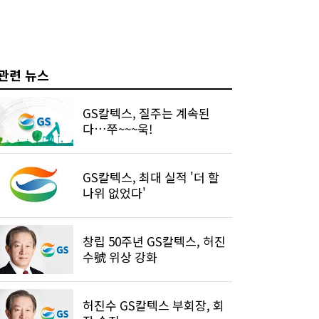
관련 뉴스
GS칼텍스, 질주는 계속된
다…쭈~~~욱!
GS칼텍스, 최대 실적 '더 할
나위 없었다'
창립 50주년 GS칼텍스, 허진
수號 위상 강화
허진수 GS칼텍스 부회장, 회