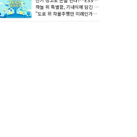
전기 창고도 돈을 번다?…ESS의 '두뇌' EMO가 뭐길래
하늘 위 특별함, 기내식에 담긴 기술의 세계
"도로 위 자율주행만 미래인가요"…진흙탕서 길 내는 HD현대 AI 기술