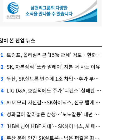
많이 본 산업 뉴스
트럼프, 폴리실리콘 '15% 관세' 검토…한화큐셀·OCI 영향은?
1
SK, 자본잠식 '쏘카 말레이' 지분 더 사는 이유
2
두산, SK실트론 인수에 1조 차입…추가 부담은?
3
LIG D&A, 호실적에도 주가 '디펜스' 실패한 이유
4
AI 메모리 자신감…SK하이닉스, 신규 팹에 54조 투자
5
성과급이 갈라놓은 삼성…'노노갈등' 내년 교섭 판 흔들까
6
'HBM 넘어 HBF 시대'…SK하이닉스, AI 메모리 표준 선점 나섰다
7
두산 품에 안긴 SK실트론…남은 퍼즐은 최태원 지분 29.4%
8