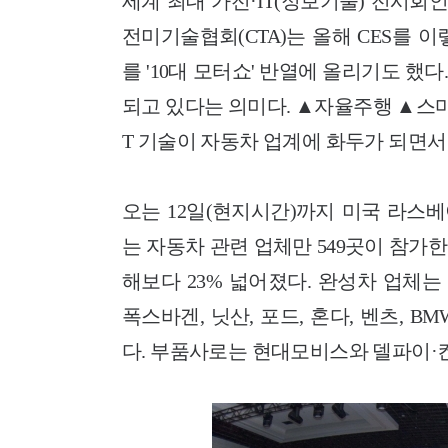
세계 최대 가전·IT(정보기술) 전시회인 CES(
전미기술협회(CTA)는 올해 CES를 이
를 '10대 모터쇼' 반열에 올리기도 했
되고 있다는 의미다. ▲자율주행 ▲스
T 기술이 자동차 업계에 화두가 되면서
오는 12일(현지시간)까지 미국 라스베이
는 자동차 관련 업체만 549곳이 참가한
해보다 23% 넓어졌다. 완성차 업체
폭스바겐, 닛산, 포드, 혼다, 벤츠, B
다. 부품사로는 현대모비스와 델파이·