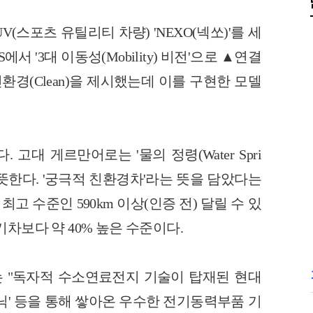
V(스포츠 유틸리티 차량) 'NEXO(넥쏘)'를 세
서 '3대 이동성(Mobility) 비전'으로 ▲연결
) ▲친환경(Clean)을 제시했는데 이를 구현한 모델
고대 게르만어로는 '물의 정령(Water Spri
을 뜻한다. '궁극적 친환경차'라는 뜻을 담았다는
고 수준인 590km 이상(인증 전) 달릴 수 있
차보다 약 40% 높은 수준이다.
 "독자적 수소연료전지 기술이 탑재된 현대
닉' 등을 통해 쌓아온 우수한 전기동력부품 기