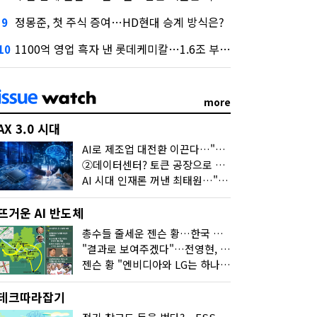
정몽준, 첫 주식 증여…HD현대 승계 방식은?
9
1100억 영업 흑자 낸 롯데케미칼…1.6조 부채 감량도 '속도'
10
more
AX 3.0 시대
AI로 제조업 대전환 이끈다…"2030년까지 민관합동 20조 투자"
②데이터센터? 토큰 공장으로 변신
AI 시대 인재론 꺼낸 최태원…"협업이 경쟁력"
뜨거운 AI 반도체
총수들 줄세운 젠슨 황…한국 산업계 새판 짰다
"결과로 보여주겠다"…전영현, 젠슨 황과 HBM5 논의
젠슨 황 "엔비디아와 LG는 하나의 거대한 팀"
테크따라잡기