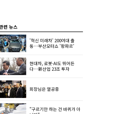
관련 뉴스
'혁신 미래차' 200여대 출
동…부산모터쇼 '팡파르'
현대차, 로봇·AI도 뛰어든
다…新산업 23조 투자
회장님은 열공중
"구르기만 하는 건 바퀴가 아