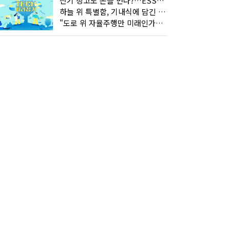
전기 창고도 돈을 번다?…ESS의 '두뇌' EMO가 뭐길래
하늘 위 특별함, 기내식에 담긴 기술의 세계
"도로 위 자율주행만 미래인가요"…진흙탕서 길 내는 HD현대 AI 기술