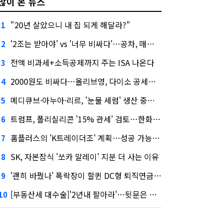
많이 본 뉴스
"20년 살았으니 내 집 되게 해달라?"
1
'2조는 받아야' vs '너무 비싸다'…공차, 매각 성공할까
2
전액 비과세+소득공제까지 주는 ISA 나온다
3
2000원도 비싸다…올리브영, 다이소 공세에 '가성비'로 맞불
4
메디큐브·아누아·리르, '눈물 세럼' 생산 중단한다
5
트럼프, 폴리실리콘 '15% 관세' 검토…한화큐셀·OCI 영향은?
6
홈플러스의 'K트레이더조' 계획…성공 가능성은 '글쎄'
7
SK, 자본잠식 '쏘카 말레이' 지분 더 사는 이유
8
'괜히 바꿨나' 폭락장이 할퀸 DC형 퇴직연금…전문가 조언은
9
[부동산세 대수술]'2년내 팔아라'…뒷문은 열었다
10