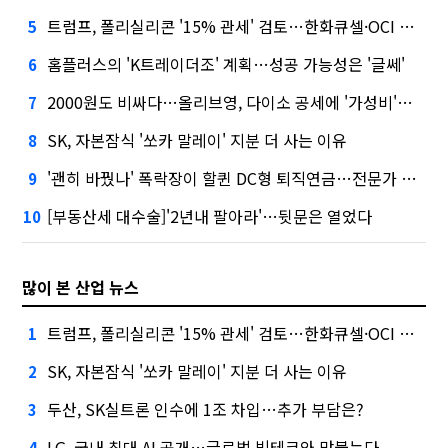
트럼프, 폴리실리콘 '15% 관세' 검토…한화큐셀·OCI 영향은?
5
홈플러스의 'K트레이더조' 계획…성공 가능성은 '글쎄'
6
2000원도 비싸다…올리브영, 다이소 공세에 '가성비'로 맞불
7
SK, 자본잠식 '쏘카 말레이' 지분 더 사는 이유
8
'괜히 바꿨나' 폭락장이 할퀸 DC형 퇴직연금…전문가 조언은
9
[부동산세 대수술]'2년내 팔아라'…뒷문은 열었다
10
많이 본 산업 뉴스
트럼프, 폴리실리콘 '15% 관세' 검토…한화큐셀·OCI 영향은?
1
SK, 자본잠식 '쏘카 말레이' 지분 더 사는 이유
2
두산, SK실트론 인수에 1조 차입…추가 부담은?
3
LG, 국내 최대 AI 공개…글로벌 빅테크와 맞붙는다
4