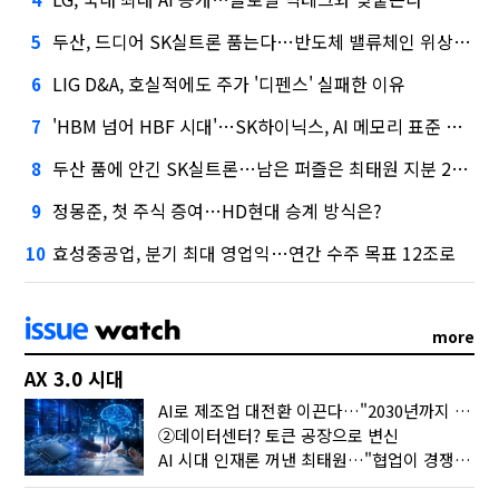
두산, 드디어 SK실트론 품는다…반도체 밸류체인 위상 강화
5
LIG D&A, 호실적에도 주가 '디펜스' 실패한 이유
6
'HBM 넘어 HBF 시대'…SK하이닉스, AI 메모리 표준 선점 나섰다
7
두산 품에 안긴 SK실트론…남은 퍼즐은 최태원 지분 29.4%
8
정몽준, 첫 주식 증여…HD현대 승계 방식은?
9
효성중공업, 분기 최대 영업익…연간 수주 목표 12조로
10
more
AX 3.0 시대
AI로 제조업 대전환 이끈다…"2030년까지 민관합동 20조 투자"
②데이터센터? 토큰 공장으로 변신
AI 시대 인재론 꺼낸 최태원…"협업이 경쟁력"