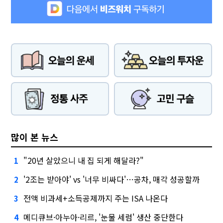
많이 본 뉴스
"20년 살았으니 내 집 되게 해달라?"
1
'2조는 받아야' vs '너무 비싸다'…공차, 매각 성공할까
2
전액 비과세+소득공제까지 주는 ISA 나온다
3
메디큐브·아누아·리르, '눈물 세럼' 생산 중단한다
4