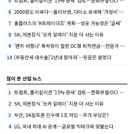
트럼프, 폴리실리콘 '15% 관세' 검토…한화큐셀·OCI 영향은?
5
2000원도 비싸다…올리브영, 다이소 공세에 '가성비'로 맞불
6
홈플러스의 'K트레이더조' 계획…성공 가능성은 '글쎄'
7
SK, 자본잠식 '쏘카 말레이' 지분 더 사는 이유
8
'괜히 바꿨나' 폭락장이 할퀸 DC형 퇴직연금…전문가 조언은
9
[부동산세 대수술]'2년내 팔아라'…뒷문은 열었다
10
많이 본 산업 뉴스
트럼프, 폴리실리콘 '15% 관세' 검토…한화큐셀·OCI 영향은?
1
SK, 자본잠식 '쏘카 말레이' 지분 더 사는 이유
2
두산, SK실트론 인수에 1조 차입…추가 부담은?
3
LG, 국내 최대 AI 공개…글로벌 빅테크와 맞붙는다
4