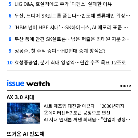
LIG D&A, 호실적에도 주가 '디펜스' 실패한 이유
5
두산, 드디어 SK실트론 품는다…반도체 밸류체인 위상 강화
6
'HBM 넘어 HBF 시대'…SK하이닉스, AI 메모리 표준 선점 나섰다
7
두산 품에 안긴 SK실트론…남은 퍼즐은 최태원 지분 29.4%
8
정몽준, 첫 주식 증여…HD현대 승계 방식은?
9
효성중공업, 분기 최대 영업익…연간 수주 목표 12조로
10
more
AX 3.0 시대
AI로 제조업 대전환 이끈다…"2030년까지 민관합동 20조 투자"
②데이터센터? 토큰 공장으로 변신
AI 시대 인재론 꺼낸 최태원…"협업이 경쟁력"
뜨거운 AI 반도체