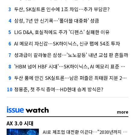
두산, SK실트론 인수에 1조 차입…추가 부담은?
3
삼성, 7년 만 신기록…'폴더블 대중화' 성큼
4
LIG D&A, 호실적에도 주가 '디펜스' 실패한 이유
5
AI 메모리 자신감…SK하이닉스, 신규 팹에 54조 투자
6
성과급이 갈라놓은 삼성…'노노갈등' 내년 교섭 판 흔들까
7
'HBM 넘어 HBF 시대'…SK하이닉스, AI 메모리 표준 선점 나섰다
8
두산 품에 안긴 SK실트론…남은 퍼즐은 최태원 지분 29.4%
9
정몽준, 첫 주식 증여…HD현대 승계 방식은?
10
more
AX 3.0 시대
AI로 제조업 대전환 이끈다…"2030년까지 민관합동 20조 투자"