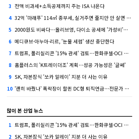
전액 비과세+소득공제까지 주는 ISA 나온다
3
32억 '마래푸' 114㎡ 종부세, 실거주면 줄지만 안 살면 2.5배
4
2000원도 비싸다…올리브영, 다이소 공세에 '가성비'로 맞불
5
메디큐브·아누아·리르, '눈물 세럼' 생산 중단한다
6
트럼프, 폴리실리콘 '15% 관세' 검토…한화큐셀·OCI 영향은?
7
홈플러스의 'K트레이더조' 계획…성공 가능성은 '글쎄'
8
SK, 자본잠식 '쏘카 말레이' 지분 더 사는 이유
9
'괜히 바꿨나' 폭락장이 할퀸 DC형 퇴직연금…전문가 조언은
10
많이 본 산업 뉴스
트럼프, 폴리실리콘 '15% 관세' 검토…한화큐셀·OCI 영향은?
1
SK, 자본잠식 '쏘카 말레이' 지분 더 사는 이유
2