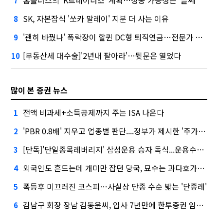
7
SK, 자본잠식 '쏘카 말레이' 지분 더 사는 이유
8
'괜히 바꿨나' 폭락장이 할퀸 DC형 퇴직연금…전문가 조언은
9
[부동산세 대수술]'2년내 팔아라'…뒷문은 열었다
10
많이 본 증권 뉴스
전액 비과세+소득공제까지 주는 ISA 나온다
1
'PBR 0.8배' 지우고 업종별 판단....정부가 제시한 '주가 누르기' 방지법
2
[단독]'단일종목레버리지' 삼성운용 승자 독식...운용수익 미래에셋의 6배
3
외국인도 흔드는데 개미만 잡던 당국, 묘수는 과다호가부담금?
4
폭등후 미끄러진 코스피…사실상 단종 수순 밟는 '단종레'
5
김남구 회장 장남 김동윤씨, 입사 7년만에 한투증권 임원 승진
6