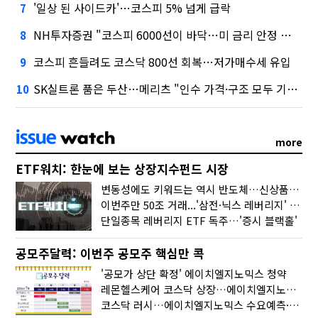
'일상 된 사이드카'…코스피 5% 넘게 급락
7
NH투자증권 "코스피 6000선이 바닥…미 금리 안정 후 추가 회복"
8
코스피 흔들려도 코스닥 800선 회복…저가매수세 유입
9
SK실트론 품은 두산…메리츠 "인수 가격·구조 모두 기대 이상"
10
more
ETF워치: 한눈에 보는 상장지수펀드 시장
변동성에도 키워드는 역시 반도체…신상품은 우주·방산
이번주만 50조 거래...'삼전·닉스 레버리지' 수익률은 -30%
단일종목 레버리지 ETF 독주…'증시 블랙홀'
공모주달력: 이번주 공모주 핵심만 콕
'공모가 상단 확정' 에이치엘지노믹스 청약
레몬헬스케어 코스닥 상장…에이치엘지노믹스 수요예측
코스닥 러시…에이치엘지노믹스 수요예측·레메디 청약