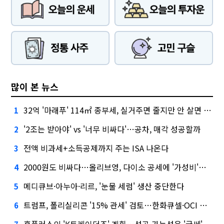
많이 본 뉴스
32억 '마래푸' 114㎡ 종부세, 실거주면 줄지만 안 살면 2.5배
1
'2조는 받아야' vs '너무 비싸다'…공차, 매각 성공할까
2
전액 비과세+소득공제까지 주는 ISA 나온다
3
2000원도 비싸다…올리브영, 다이소 공세에 '가성비'로 맞불
4
메디큐브·아누아·리르, '눈물 세럼' 생산 중단한다
5
트럼프, 폴리실리콘 '15% 관세' 검토…한화큐셀·OCI 영향은?
6
홈플러스의 'K트레이더조' 계획…성공 가능성은 '글쎄'