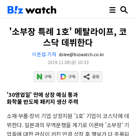
'소부장 특례 1호' 메탈라이프, 코
스닥 데뷔한다
이돈섭 기자
dslee@bizwatch.co.kr
2019.11.08
(금)
10:33
'30영업일' 만에 상장 예심 통과
화학물 반도체 패키지 생산 주력
소재·부품·장비 기업 상장지원 '1호' 기업이 코스닥에 데
뷔한다. 일본과의 무역분쟁을 계기로 이른바 '소부장' 기
업들에 대한 관심이 커진 만큼 상장 후 행보가 더 주목되