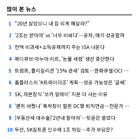
많이 본 뉴스
"20년 살았으니 내 집 되게 해달라?"
1
'2조는 받아야' vs '너무 비싸다'…공차, 매각 성공할까
2
전액 비과세+소득공제까지 주는 ISA 나온다
3
메디큐브·아누아·리르, '눈물 세럼' 생산 중단한다
4
트럼프, 폴리실리콘 '15% 관세' 검토…한화큐셀·OCI 영향은?
5
홈플러스의 'K트레이더조' 계획…성공 가능성은 '글쎄'
6
SK, 자본잠식 '쏘카 말레이' 지분 더 사는 이유
7
'괜히 바꿨나' 폭락장이 할퀸 DC형 퇴직연금…전문가 조언은
8
[부동산세 대수술]'2년내 팔아라'…뒷문은 열었다
9
두산, SK실트론 인수에 1조 차입…추가 부담은?
10