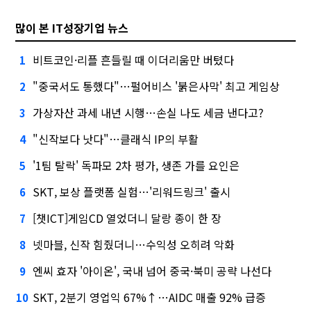
많이 본 IT성장기업 뉴스
비트코인·리플 흔들릴 때 이더리움만 버텼다
1
"중국서도 통했다"…펄어비스 '붉은사막' 최고 게임상
2
가상자산 과세 내년 시행…손실 나도 세금 낸다고?
3
"신작보다 낫다"…클래식 IP의 부활
4
'1팀 탈락' 독파모 2차 평가, 생존 가를 요인은
5
SKT, 보상 플랫폼 실험…'리워드링크' 출시
6
[챗ICT]게임CD 열었더니 달랑 종이 한 장
7
넷마블, 신작 힘줬더니…수익성 오히려 악화
8
엔씨 효자 '아이온', 국내 넘어 중국·북미 공략 나선다
9
SKT, 2분기 영업익 67%↑…AIDC 매출 92% 급증
10