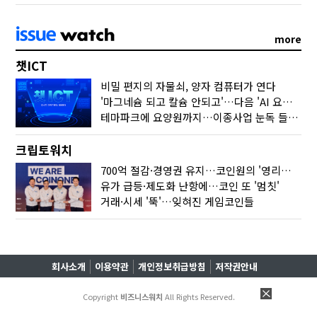
more
챗ICT
비밀 편지의 자물쇠, 양자 컴퓨터가 연다
'마그네슘 되고 칼슘 안되고'…다음 'AI 요약' 갈 길은
테마파크에 요양원까지…이종사업 눈독 들이는 게임사
크립토워치
700억 절감·경영권 유지…코인원의 '영리한 딜'
유가 급등·제도화 난항에…코인 또 '멈칫'
거래·시세 '뚝'…잊혀진 게임코인들
회사소개
이용약관
개인정보취급방침
저작권안내
Copyright
비즈니스워치
All Rights Reserved.