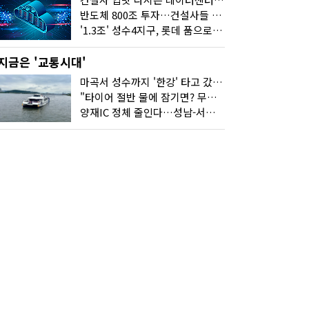
반도체 800조 투자…건설사들 "물 들어온다!"
'1.3조' 성수4지구, 롯데 품으로…'성수르엘 S70' 거듭
지금은 '교통시대'
마곡서 성수까지 '한강' 타고 갔습니다
"타이어 절반 물에 잠기면? 무조건 탈출하세요"
양재IC 정체 줄인다…성남-서초 고속도로 2029년 착공