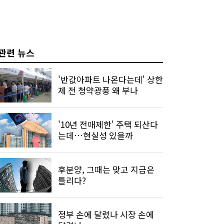
관련 뉴스
'반값아파트 나온다는데' 상한
제 전 청약광풍 왜 부나
'10년 전매제한' 주택 되산다
는데…현실성 있을까
후분양, 그때는 맞고 지금은
틀리다?
정부 손에 달렸나 시장 손에