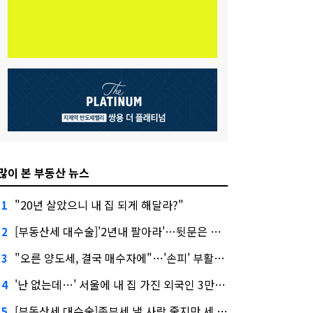
많이 본 부동산 뉴스
"20년 살았으니 내 집 되게 해달라?"
1
[부동산세 대수술]'2년내 팔아라'…뒷문은 열었다
2
"오른 양도세, 결국 매수자에"…'손피' 부활할까?
3
'난 없는데…' 서울에 내 집 가진 외국인 3만3000명
4
[부동산세 대수술]종부세 낼 사람 줄지만 세 부담 커진다
5