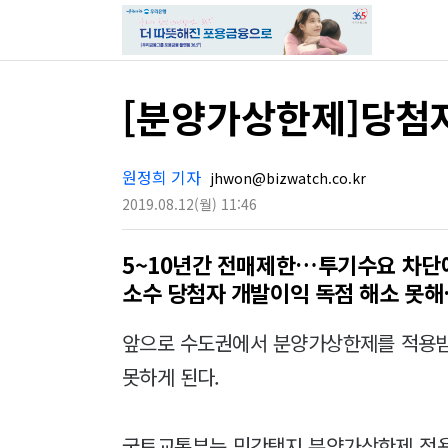
[분양가상한제]당첨자
원정희 기자
jhwon@bizwatch.co.kr
2019.08.12
(월)
11:46
5~10년간 전매제한…투기수요 차단
소수 당첨자 개발이익 독점 해소 못
앞으로 수도권에서 분양가상한제를 적용받
못하게 된다.
국토교통부는 민간택지 분양가상한제 적용