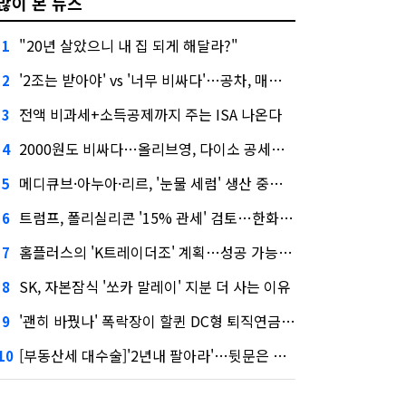
많이 본 뉴스
"20년 살았으니 내 집 되게 해달라?"
1
'2조는 받아야' vs '너무 비싸다'…공차, 매각 성공할까
2
전액 비과세+소득공제까지 주는 ISA 나온다
3
2000원도 비싸다…올리브영, 다이소 공세에 '가성비'로 맞불
4
메디큐브·아누아·리르, '눈물 세럼' 생산 중단한다
5
트럼프, 폴리실리콘 '15% 관세' 검토…한화큐셀·OCI 영향은?
6
홈플러스의 'K트레이더조' 계획…성공 가능성은 '글쎄'
7
SK, 자본잠식 '쏘카 말레이' 지분 더 사는 이유
8
'괜히 바꿨나' 폭락장이 할퀸 DC형 퇴직연금…전문가 조언은
9
[부동산세 대수술]'2년내 팔아라'…뒷문은 열었다
10