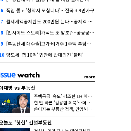
폭염 뚫고 '청약자 모십니다'…전국 3.9만가구
6
월세세액공제한도 200만원 는다…공제액 최대 54만원↑
7
[인사이드 스토리]가덕도 또 암초?…공공공사의 '굴레'
8
[부동산세 대수술]고가·비거주 1주택 부담…'대전족'도 불똥
9
양도세 '캡 10억' 법안에 반대의견 '불티'
10
more
이재명 vs 부동산
주택공급 '속도' 강조한 LH 이성훈 "전력질주해야"
한 발 빠른 '김용범 페북'…더 강한 부동산 규제 나오나
쏟아지는 부동산 정책, 간명해져야
오늘도 '핫한' 건설부동산
건설사 입맛 다시는 데이터센터…암초는 '주민 반대'