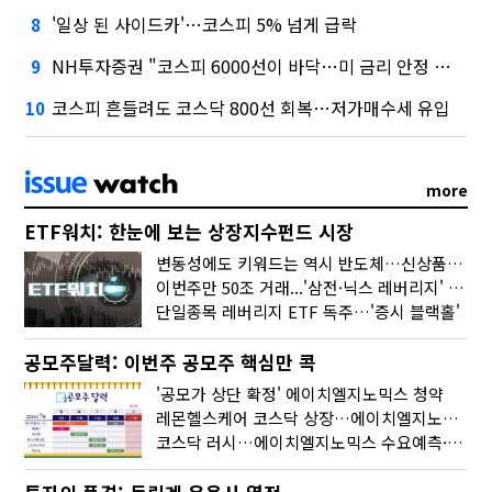
'일상 된 사이드카'…코스피 5% 넘게 급락
8
NH투자증권 "코스피 6000선이 바닥…미 금리 안정 후 추가 회복"
9
코스피 흔들려도 코스닥 800선 회복…저가매수세 유입
10
more
ETF워치: 한눈에 보는 상장지수펀드 시장
변동성에도 키워드는 역시 반도체…신상품은 우주·방산
이번주만 50조 거래...'삼전·닉스 레버리지' 수익률은 -30%
단일종목 레버리지 ETF 독주…'증시 블랙홀'
공모주달력: 이번주 공모주 핵심만 콕
'공모가 상단 확정' 에이치엘지노믹스 청약
레몬헬스케어 코스닥 상장…에이치엘지노믹스 수요예측
코스닥 러시…에이치엘지노믹스 수요예측·레메디 청약