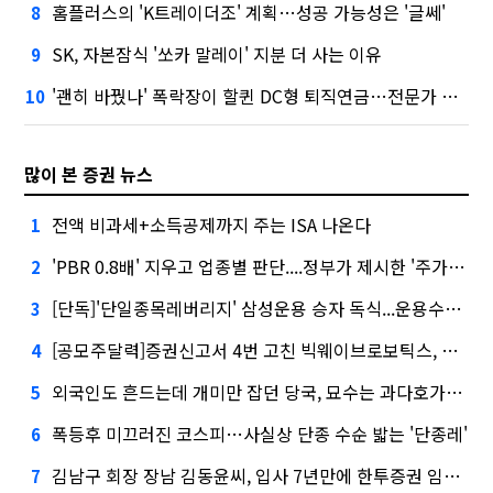
홈플러스의 'K트레이더조' 계획…성공 가능성은 '글쎄'
8
SK, 자본잠식 '쏘카 말레이' 지분 더 사는 이유
9
'괜히 바꿨나' 폭락장이 할퀸 DC형 퇴직연금…전문가 조언은
10
많이 본 증권 뉴스
전액 비과세+소득공제까지 주는 ISA 나온다
1
'PBR 0.8배' 지우고 업종별 판단....정부가 제시한 '주가 누르기' 방지법
2
[단독]'단일종목레버리지' 삼성운용 승자 독식...운용수익 미래에셋의 6배
3
[공모주달력]증권신고서 4번 고친 빅웨이브로보틱스, 수요예측
4
외국인도 흔드는데 개미만 잡던 당국, 묘수는 과다호가부담금?
5
폭등후 미끄러진 코스피…사실상 단종 수순 밟는 '단종레'
6
김남구 회장 장남 김동윤씨, 입사 7년만에 한투증권 임원 승진
7