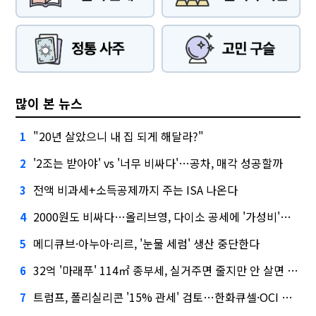
많이 본 뉴스
"20년 살았으니 내 집 되게 해달라?"
1
'2조는 받아야' vs '너무 비싸다'…공차, 매각 성공할까
2
전액 비과세+소득공제까지 주는 ISA 나온다
3
2000원도 비싸다…올리브영, 다이소 공세에 '가성비'로 맞불
4
메디큐브·아누아·리르, '눈물 세럼' 생산 중단한다
5
32억 '마래푸' 114㎡ 종부세, 실거주면 줄지만 안 살면 2.5배
6
트럼프, 폴리실리콘 '15% 관세' 검토…한화큐셀·OCI 영향은?
7