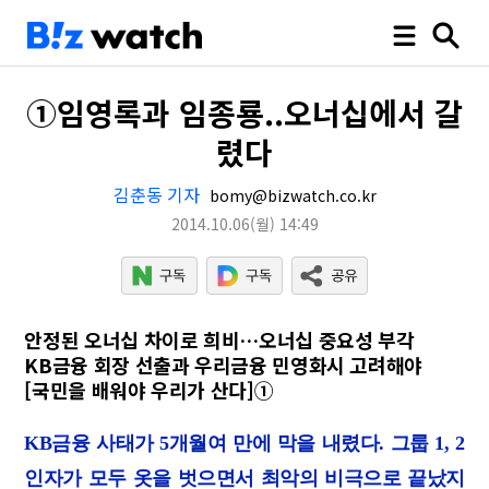
①임영록과 임종룡..오너십에서 갈
렸다
김춘동 기자
bomy@bizwatch.co.kr
2014.10.06
(월)
14:49
안정된 오너십 차이로 희비…오너십 중요성 부각
KB금융 회장 선출과 우리금융 민영화시 고려해야
[국민을 배워야 우리가 산다]①
KB
금융 사태가
5
개월여 만에 막을 내렸다
.
그룹
1, 2
인자가 모두 옷을 벗으면서 최악의 비극으로 끝났지