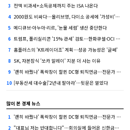
전액 비과세+소득공제까지 주는 ISA 나온다
3
2000원도 비싸다…올리브영, 다이소 공세에 '가성비'로 맞불
4
메디큐브·아누아·리르, '눈물 세럼' 생산 중단한다
5
트럼프, 폴리실리콘 '15% 관세' 검토…한화큐셀·OCI 영향은?
6
홈플러스의 'K트레이더조' 계획…성공 가능성은 '글쎄'
7
SK, 자본잠식 '쏘카 말레이' 지분 더 사는 이유
8
'괜히 바꿨나' 폭락장이 할퀸 DC형 퇴직연금…전문가 조언은
9
[부동산세 대수술]'2년내 팔아라'…뒷문은 열었다
10
많이 본 경제 뉴스
'괜히 바꿨나' 폭락장이 할퀸 DC형 퇴직연금…전문가 조언은
1
"대표님 저는 반대합니다"…회의실에 들어온 신한금융 AI
2