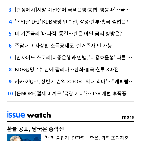
[현장에서]지방 이전설에 국책은행·농협 '행동파'…금감원 '신중모드'
3
'본입찰 D-1' KDB생명 인수전, 삼성·한투·흥국 셈법은?
4
미 기준금리 '매파적' 동결…한은 이달 금리 향방은?
5
주담대 이자상환 소득공제도 '실거주자'만 가능
6
[인사이드 스토리]시중은행과 인뱅, '비용효율성' 다른 잣대 왜?
7
KDB생명 7수 만에 팔리나…한화·흥국·한투 3파전
8
카카오뱅크, 상반기 순익 3280억 '역대 최대'…"캐피탈, 자산 1조원 이상"
9
[돈MORE]절세 미끼로 '국장 가라'?…ISA 개편 후폭풍
10
more
환율 공포, 당국은 총력전
'달러 붙잡기' 안간힘…한은, 외화 초과지준에 이자 6개월 더