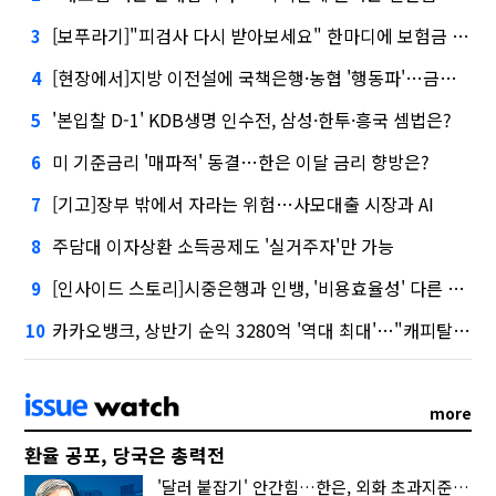
[보푸라기]"피검사 다시 받아보세요" 한마디에 보험금 못 받을 뻔?
3
[현장에서]지방 이전설에 국책은행·농협 '행동파'…금감원 '신중모드'
4
'본입찰 D-1' KDB생명 인수전, 삼성·한투·흥국 셈법은?
5
미 기준금리 '매파적' 동결…한은 이달 금리 향방은?
6
[기고]장부 밖에서 자라는 위험…사모대출 시장과 AI
7
주담대 이자상환 소득공제도 '실거주자'만 가능
8
[인사이드 스토리]시중은행과 인뱅, '비용효율성' 다른 잣대 왜?
9
카카오뱅크, 상반기 순익 3280억 '역대 최대'…"캐피탈, 자산 1조원 이상"
10
more
환율 공포, 당국은 총력전
'달러 붙잡기' 안간힘…한은, 외화 초과지준에 이자 6개월 더