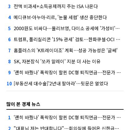
전액 비과세+소득공제까지 주는 ISA 나온다
3
메디큐브·아누아·리르, '눈물 세럼' 생산 중단한다
4
2000원도 비싸다…올리브영, 다이소 공세에 '가성비'로 맞불
5
트럼프, 폴리실리콘 '15% 관세' 검토…한화큐셀·OCI 영향은?
6
홈플러스의 'K트레이더조' 계획…성공 가능성은 '글쎄'
7
SK, 자본잠식 '쏘카 말레이' 지분 더 사는 이유
8
'괜히 바꿨나' 폭락장이 할퀸 DC형 퇴직연금…전문가 조언은
9
[부동산세 대수술]'2년내 팔아라'…뒷문은 열었다
10
많이 본 경제 뉴스
'괜히 바꿨나' 폭락장이 할퀸 DC형 퇴직연금…전문가 조언은
1
"대표님 저는 반대합니다"…회의실에 들어온 신한금융 AI
2