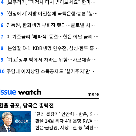
[보푸라기]"피검사 다시 받아보세요" 한마디에 보험금 못 받을 뻔?
4
[현장에서]지방 이전설에 국책은행·농협 '행동파'…금감원 '신중모드'
5
김동원, 한화생명 부회장 됐다…글로벌 시너지 기대감
6
미 기준금리 '매파적' 동결…한은 이달 금리 향방은?
7
'본입찰 D-1' KDB생명 인수전, 삼성·한투·흥국 셈법은?
8
[기고]장부 밖에서 자라는 위험…사모대출 시장과 AI
9
주담대 이자상환 소득공제도 '실거주자'만 가능
10
more
환율 공포, 당국은 총력전
'달러 붙잡기' 안간힘…한은, 외화 초과지준에 이자 6개월 더
환율 14원 뛰자 4대 은행 RWA 6조 '눈덩이'…2배 뛴 2분기는?
한은·금감원, 시장교란 등 '외환공동검사'…환율 급등 전방위 대응