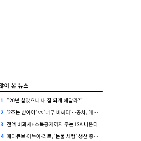
많이 본 뉴스
"20년 살았으니 내 집 되게 해달라?"
1
'2조는 받아야' vs '너무 비싸다'…공차, 매각 성공할까
2
전액 비과세+소득공제까지 주는 ISA 나온다
3
메디큐브·아누아·리르, '눈물 세럼' 생산 중단한다
4