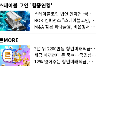
스테이블 코인 '합종연횡'
스테이블코인 법안 언제?…국회에 쏠린 시선
BOK 컨퍼런스 "스테이블코인, 결제 넘어 보험 대출 등 금융 연결 도구"
M&A 잠룡 하나금융, 비은행서 '두나무'로 눈돌린 이유는
돈MORE
3년 뒤 2200만원 청년미래적금, 최고 금리 받으려면?
세금 아끼려다 돈 묶여…국민성장펀드 누가 가입하면 좋을까
12% 얹어주는 청년미래적금, 갈아타기 거절 될수 있어요