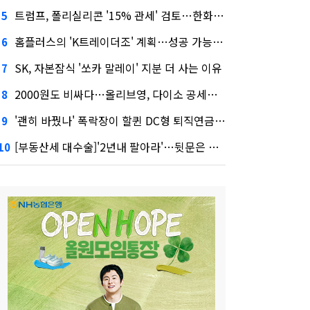
트럼프, 폴리실리콘 '15% 관세' 검토…한화큐셀·OCI 영향은?
5
홈플러스의 'K트레이더조' 계획…성공 가능성은 '글쎄'
6
SK, 자본잠식 '쏘카 말레이' 지분 더 사는 이유
7
2000원도 비싸다…올리브영, 다이소 공세에 '가성비'로 맞불
8
'괜히 바꿨나' 폭락장이 할퀸 DC형 퇴직연금…전문가 조언은
9
[부동산세 대수술]'2년내 팔아라'…뒷문은 열었다
10