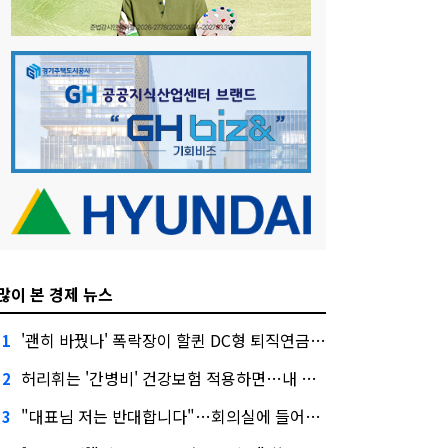
많이 본 경제 뉴스
'괜히 바꿨나' 폭락장이 할퀸 DC형 퇴직연금…전문가 조언은
1
허리휘는 '간병비' 건강보험 적용하면…내 간병보험은?
2
"대표님 저는 반대합니다"…회의실에 들어온 신한금융 AI
3