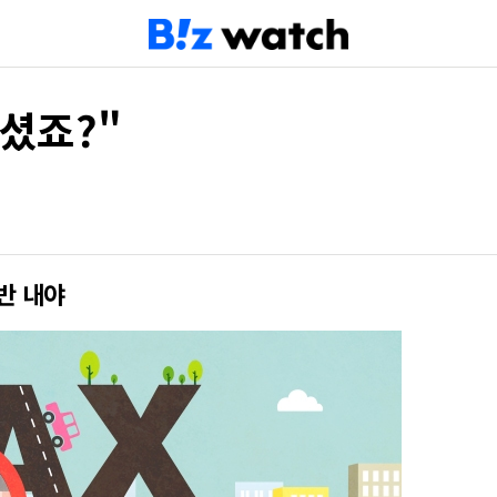
셨죠?"
반 내야