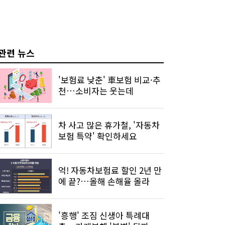
관련 뉴스
'보험료 낮춘' 車보험 비교·추
천…소비자는 웃는데
차 사고 많은 휴가철, '자동차
보험 특약' 확인하세요
억! 자동차보험료 할인 2년 만
에 끝?…올해 손해율 올라
'흥행' 조짐 신생아 특례대