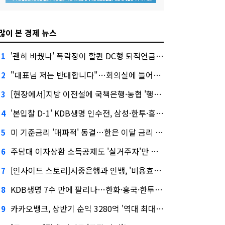
많이 본 경제 뉴스
'괜히 바꿨나' 폭락장이 할퀸 DC형 퇴직연금…전문가 조언은
1
"대표님 저는 반대합니다"…회의실에 들어온 신한금융 AI
2
[현장에서]지방 이전설에 국책은행·농협 '행동파'…금감원 '신중모드'
3
'본입찰 D-1' KDB생명 인수전, 삼성·한투·흥국 셈법은?
4
미 기준금리 '매파적' 동결…한은 이달 금리 향방은?
5
주담대 이자상환 소득공제도 '실거주자'만 가능
6
[인사이드 스토리]시중은행과 인뱅, '비용효율성' 다른 잣대 왜?
7
KDB생명 7수 만에 팔리나…한화·흥국·한투 3파전
8
카카오뱅크, 상반기 순익 3280억 '역대 최대'…"캐피탈, 자산 1조원 이상"
9