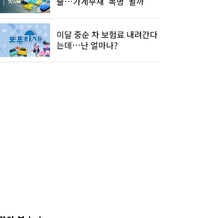
출…가계부채 '복병' 될까
이달 중순 차 보험료 내려간다
는데…난 얼마나?