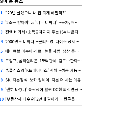
많이 본 뉴스
"20년 살았으니 내 집 되게 해달라?"
1
'2조는 받아야' vs '너무 비싸다'…공차, 매각 성공할까
2
전액 비과세+소득공제까지 주는 ISA 나온다
3
2000원도 비싸다…올리브영, 다이소 공세에 '가성비'로 맞불
4
메디큐브·아누아·리르, '눈물 세럼' 생산 중단한다
5
트럼프, 폴리실리콘 '15% 관세' 검토…한화큐셀·OCI 영향은?
6
홈플러스의 'K트레이더조' 계획…성공 가능성은 '글쎄'
7
SK, 자본잠식 '쏘카 말레이' 지분 더 사는 이유
8
'괜히 바꿨나' 폭락장이 할퀸 DC형 퇴직연금…전문가 조언은
9
[부동산세 대수술]'2년내 팔아라'…뒷문은 열었다
10