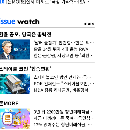
[돈MORE]절세 미끼로 '국장 가라'?…ISA 개편 후폭풍
10
more
환율 공포, 당국은 총력전
'달러 붙잡기' 안간힘…한은, 외화 초과지준에 이자 6개월 더
환율 14원 뛰자 4대 은행 RWA 6조 '눈덩이'…2배 뛴 2분기는?
한은·금감원, 시장교란 등 '외환공동검사'…환율 급등 전방위 대응
스테이블 코인 '합종연횡'
스테이블코인 법안 언제?…국회에 쏠린 시선
BOK 컨퍼런스 "스테이블코인, 결제 넘어 보험 대출 등 금융 연결 도구"
M&A 잠룡 하나금융, 비은행서 '두나무'로 눈돌린 이유는
돈MORE
3년 뒤 2200만원 청년미래적금, 최고 금리 받으려면?
세금 아끼려다 돈 묶여…국민성장펀드 누가 가입하면 좋을까
12% 얹어주는 청년미래적금, 갈아타기 거절 될수 있어요