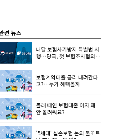
관련 뉴스
내달 보험사기방지 특별법 시
행…당국, 첫 보험조사협의
개최
보험계약대출 금리 내려간다
고?…누가 혜택볼까
몰래 떼인 보험대출 이자 왜
안 돌려줘요?
'5세대' 실손보험 논의 물꼬트