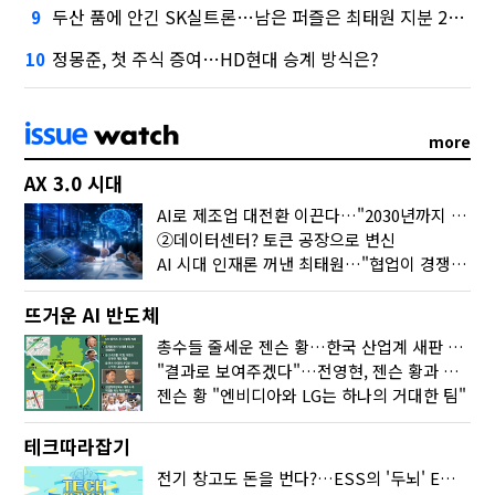
두산 품에 안긴 SK실트론…남은 퍼즐은 최태원 지분 29.4%
9
정몽준, 첫 주식 증여…HD현대 승계 방식은?
10
more
AX 3.0 시대
AI로 제조업 대전환 이끈다…"2030년까지 민관합동 20조 투자"
②데이터센터? 토큰 공장으로 변신
AI 시대 인재론 꺼낸 최태원…"협업이 경쟁력"
뜨거운 AI 반도체
총수들 줄세운 젠슨 황…한국 산업계 새판 짰다
"결과로 보여주겠다"…전영현, 젠슨 황과 HBM5 논의
젠슨 황 "엔비디아와 LG는 하나의 거대한 팀"
테크따라잡기
전기 창고도 돈을 번다?…ESS의 '두뇌' EMO가 뭐길래