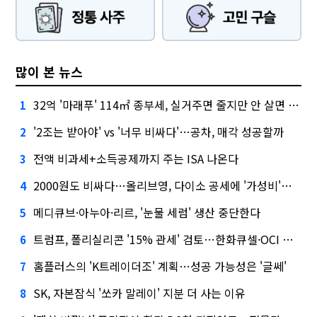
많이 본 뉴스
32억 '마래푸' 114㎡ 종부세, 실거주면 줄지만 안 살면 2.5배
1
'2조는 받아야' vs '너무 비싸다'…공차, 매각 성공할까
2
전액 비과세+소득공제까지 주는 ISA 나온다
3
2000원도 비싸다…올리브영, 다이소 공세에 '가성비'로 맞불
4
메디큐브·아누아·리르, '눈물 세럼' 생산 중단한다
5
트럼프, 폴리실리콘 '15% 관세' 검토…한화큐셀·OCI 영향은?
6
홈플러스의 'K트레이더조' 계획…성공 가능성은 '글쎄'
7
SK, 자본잠식 '쏘카 말레이' 지분 더 사는 이유
8