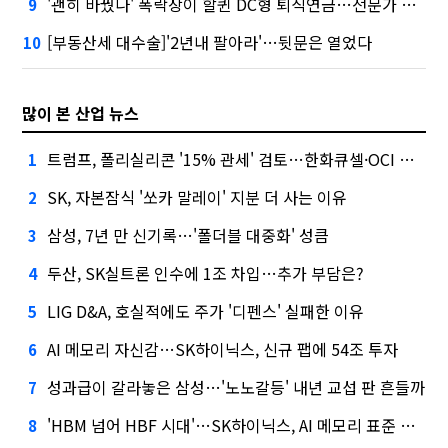
'괜히 바꿨나' 폭락장이 할퀸 DC형 퇴직연금…전문가 조언은
9
[부동산세 대수술]'2년내 팔아라'…뒷문은 열었다
10
많이 본 산업 뉴스
트럼프, 폴리실리콘 '15% 관세' 검토…한화큐셀·OCI 영향은?
1
SK, 자본잠식 '쏘카 말레이' 지분 더 사는 이유
2
삼성, 7년 만 신기록…'폴더블 대중화' 성큼
3
두산, SK실트론 인수에 1조 차입…추가 부담은?
4
LIG D&A, 호실적에도 주가 '디펜스' 실패한 이유
5
AI 메모리 자신감…SK하이닉스, 신규 팹에 54조 투자
6
성과급이 갈라놓은 삼성…'노노갈등' 내년 교섭 판 흔들까
7
'HBM 넘어 HBF 시대'…SK하이닉스, AI 메모리 표준 선점 나섰다
8