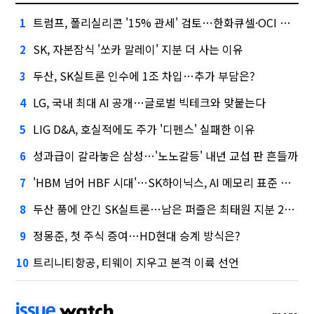
트럼프, 폴리실리콘 '15% 관세' 검토…한화큐셀·OCI 영향은?
1
SK, 자본잠식 '쏘카 말레이' 지분 더 사는 이유
2
두산, SK실트론 인수에 1조 차입…추가 부담은?
3
LG, 국내 최대 AI 공개…글로벌 빅테크와 맞붙는다
4
LIG D&A, 호실적에도 주가 '디펜스' 실패한 이유
5
성과급이 갈라놓은 삼성…'노노갈등' 내년 교섭 판 흔들까
6
'HBM 넘어 HBF 시대'…SK하이닉스, AI 메모리 표준 선점 나섰다
7
두산 품에 안긴 SK실트론…남은 퍼즐은 최태원 지분 29.4%
8
정몽준, 첫 주식 증여…HD현대 승계 방식은?
9
트리니티항공, 티웨이 지우고 본격 이륙 선언
10