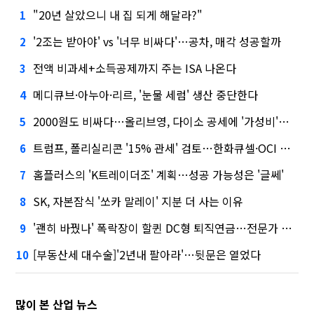
"20년 살았으니 내 집 되게 해달라?"
1
'2조는 받아야' vs '너무 비싸다'…공차, 매각 성공할까
2
전액 비과세+소득공제까지 주는 ISA 나온다
3
메디큐브·아누아·리르, '눈물 세럼' 생산 중단한다
4
2000원도 비싸다…올리브영, 다이소 공세에 '가성비'로 맞불
5
트럼프, 폴리실리콘 '15% 관세' 검토…한화큐셀·OCI 영향은?
6
홈플러스의 'K트레이더조' 계획…성공 가능성은 '글쎄'
7
SK, 자본잠식 '쏘카 말레이' 지분 더 사는 이유
8
'괜히 바꿨나' 폭락장이 할퀸 DC형 퇴직연금…전문가 조언은
9
[부동산세 대수술]'2년내 팔아라'…뒷문은 열었다
10
많이 본 산업 뉴스