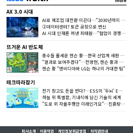
more
AX 3.0 시대
AI로 제조업 대전환 이끈다…"2030년까지 민관합동 20조 투자"
②데이터센터? 토큰 공장으로 변신
AI 시대 인재론 꺼낸 최태원…"협업이 경쟁력"
뜨거운 AI 반도체
총수들 줄세운 젠슨 황…한국 산업계 새판 짰다
"결과로 보여주겠다"…전영현, 젠슨 황과 HBM5 논의
젠슨 황 "엔비디아와 LG는 하나의 거대한 팀"
테크따라잡기
전기 창고도 돈을 번다?…ESS의 '두뇌' EMO가 뭐길래
하늘 위 특별함, 기내식에 담긴 기술의 세계
"도로 위 자율주행만 미래인가요"…진흙탕서 길 내는 HD현대 AI 기술
회사소개
이용약관
개인정보취급방침
저작권안내