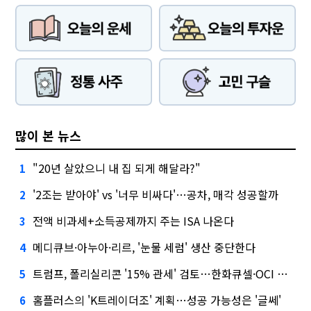
많이 본 뉴스
"20년 살았으니 내 집 되게 해달라?"
1
'2조는 받아야' vs '너무 비싸다'…공차, 매각 성공할까
2
전액 비과세+소득공제까지 주는 ISA 나온다
3
메디큐브·아누아·리르, '눈물 세럼' 생산 중단한다
4
트럼프, 폴리실리콘 '15% 관세' 검토…한화큐셀·OCI 영향은?
5
홈플러스의 'K트레이더조' 계획…성공 가능성은 '글쎄'
6