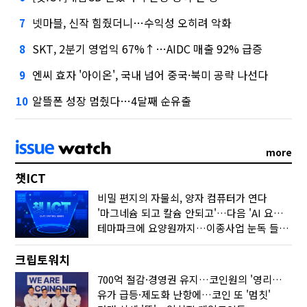
넷마블, 신작 힘줬더니…수익성 오히려 악화
7
SKT, 2분기 영업익 67%↑…AIDC 매출 92% 급증
8
엔씨 효자 '아이온', 국내 넘어 중국·북미 공략 나선다
9
알뜰폰 성장 멈췄다…4달째 순유출
10
more
챗ICT
비밀 편지의 자물쇠, 양자 컴퓨터가 연다
'마그네슘 되고 칼슘 안되고'…다음 'AI 요약' 갈 길은
테마파크에 요양원까지…이종사업 눈독 들이는 게임사
크립토워치
700억 절감·경영권 유지…코인원의 '영리한 딜'
유가 급등·제도화 난항에…코인 또 '멈칫'