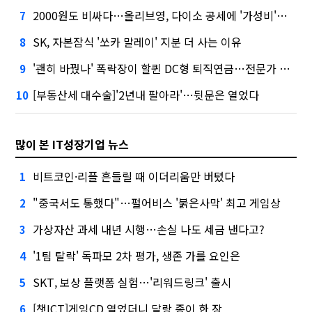
2000원도 비싸다…올리브영, 다이소 공세에 '가성비'로 맞불
7
SK, 자본잠식 '쏘카 말레이' 지분 더 사는 이유
8
'괜히 바꿨나' 폭락장이 할퀸 DC형 퇴직연금…전문가 조언은
9
[부동산세 대수술]'2년내 팔아라'…뒷문은 열었다
10
많이 본 IT성장기업 뉴스
비트코인·리플 흔들릴 때 이더리움만 버텼다
1
"중국서도 통했다"…펄어비스 '붉은사막' 최고 게임상
2
가상자산 과세 내년 시행…손실 나도 세금 낸다고?
3
'1팀 탈락' 독파모 2차 평가, 생존 가를 요인은
4
SKT, 보상 플랫폼 실험…'리워드링크' 출시
5
[챗ICT]게임CD 열었더니 달랑 종이 한 장
6