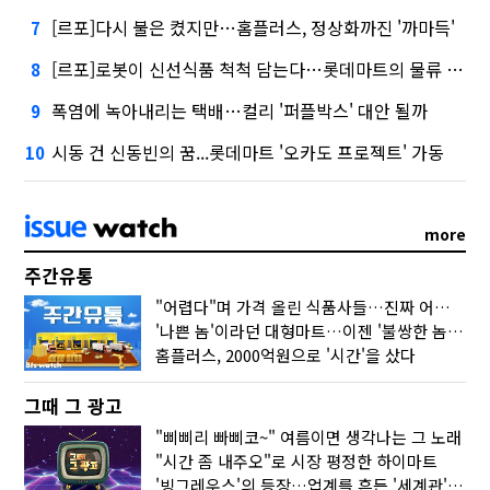
[르포]다시 불은 켰지만…홈플러스, 정상화까진 '까마득'
7
[르포]로봇이 신선식품 척척 담는다…롯데마트의 물류 혁신
8
폭염에 녹아내리는 택배…컬리 '퍼플박스' 대안 될까
9
시동 건 신동빈의 꿈...롯데마트 '오카도 프로젝트' 가동
10
more
주간유통
"어렵다"며 가격 올린 식품사들…진짜 어려운 거 맞아?
'나쁜 놈'이라던 대형마트…이젠 '불쌍한 놈' 됐다
홈플러스, 2000억원으로 '시간'을 샀다
그때 그 광고
"삐삐리 빠삐코~" 여름이면 생각나는 그 노래
"시간 좀 내주오"로 시장 평정한 하이마트
'빙그레우스'의 등장…업계를 흔든 '세계관' 마케팅