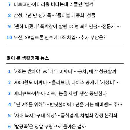
비트코인·이더리움 버티는데 리플만 '털썩'
7
삼성, 7년 만 신기록…'폴더블 대중화' 성큼
8
'괜히 바꿨나' 폭락장이 할퀸 DC형 퇴직연금…전문가 조언은
9
두산, SK실트론 인수에 1조 차입…추가 부담은?
10
많이 본 생활경제 뉴스
'2조는 받아야' vs '너무 비싸다'…공차, 매각 성공할까
1
2000원도 비싸다…올리브영, 다이소 공세에 '가성비'로 맞불
2
메디큐브·아누아·리르, '눈물 세럼' 생산 중단한다
3
"단 2주를 위해"…반딧불이에 1년을 거는 에버랜드 주키퍼
4
'사내 복지=구내 식당'…급식업계, 차별화 경쟁 본격화
5
'탈팡족'은 정말 쿠팡으로 돌아온 걸까
6