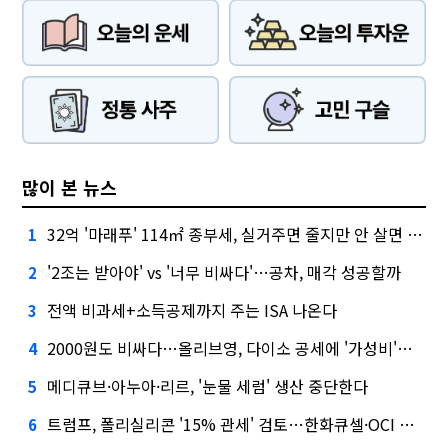
많이 본 뉴스
32억 '마래푸' 114㎡ 종부세, 실거주면 줄지만 안 살면 2.5배
1
'2조는 받아야' vs '너무 비싸다'…공차, 매각 성공할까
2
전액 비과세+소득공제까지 주는 ISA 나온다
3
2000원도 비싸다…올리브영, 다이소 공세에 '가성비'로 맞불
4
메디큐브·아누아·리르, '눈물 세럼' 생산 중단한다
5
트럼프, 폴리실리콘 '15% 관세' 검토…한화큐셀·OCI 영향은?
6