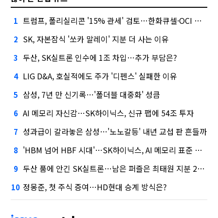
트럼프, 폴리실리콘 '15% 관세' 검토…한화큐셀·OCI 영향은?
1
SK, 자본잠식 '쏘카 말레이' 지분 더 사는 이유
2
두산, SK실트론 인수에 1조 차입…추가 부담은?
3
LIG D&A, 호실적에도 주가 '디펜스' 실패한 이유
4
삼성, 7년 만 신기록…'폴더블 대중화' 성큼
5
AI 메모리 자신감…SK하이닉스, 신규 팹에 54조 투자
6
성과급이 갈라놓은 삼성…'노노갈등' 내년 교섭 판 흔들까
7
'HBM 넘어 HBF 시대'…SK하이닉스, AI 메모리 표준 선점 나섰다
8
두산 품에 안긴 SK실트론…남은 퍼즐은 최태원 지분 29.4%
9
정몽준, 첫 주식 증여…HD현대 승계 방식은?
10