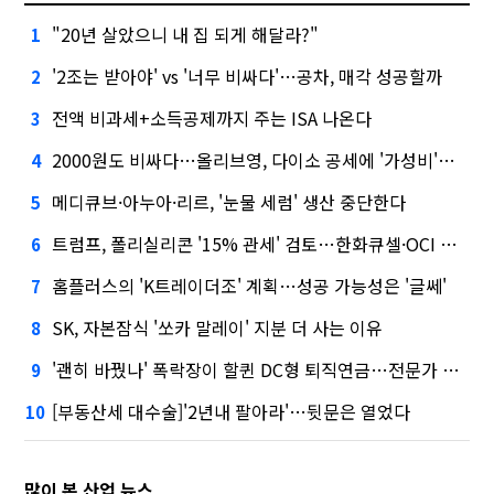
"20년 살았으니 내 집 되게 해달라?"
1
'2조는 받아야' vs '너무 비싸다'…공차, 매각 성공할까
2
전액 비과세+소득공제까지 주는 ISA 나온다
3
2000원도 비싸다…올리브영, 다이소 공세에 '가성비'로 맞불
4
메디큐브·아누아·리르, '눈물 세럼' 생산 중단한다
5
트럼프, 폴리실리콘 '15% 관세' 검토…한화큐셀·OCI 영향은?
6
홈플러스의 'K트레이더조' 계획…성공 가능성은 '글쎄'
7
SK, 자본잠식 '쏘카 말레이' 지분 더 사는 이유
8
'괜히 바꿨나' 폭락장이 할퀸 DC형 퇴직연금…전문가 조언은
9
[부동산세 대수술]'2년내 팔아라'…뒷문은 열었다
10
많이 본 산업 뉴스