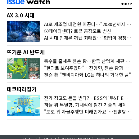
more
AX 3.0 시대
AI로 제조업 대전환 이끈다…"2030년까지 민관합동 20조 투자"
②데이터센터? 토큰 공장으로 변신
AI 시대 인재론 꺼낸 최태원…"협업이 경쟁력"
뜨거운 AI 반도체
총수들 줄세운 젠슨 황…한국 산업계 새판 짰다
"결과로 보여주겠다"…전영현, 젠슨 황과 HBM5 논의
젠슨 황 "엔비디아와 LG는 하나의 거대한 팀"
테크따라잡기
전기 창고도 돈을 번다?…ESS의 '두뇌' EMO가 뭐길래
하늘 위 특별함, 기내식에 담긴 기술의 세계
"도로 위 자율주행만 미래인가요"…진흙탕서 길 내는 HD현대 AI 기술