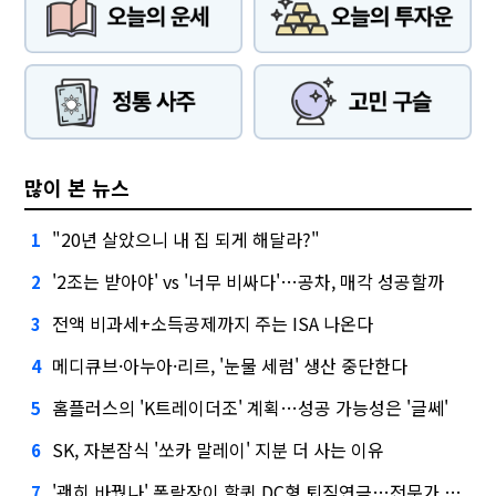
많이 본 뉴스
"20년 살았으니 내 집 되게 해달라?"
1
'2조는 받아야' vs '너무 비싸다'…공차, 매각 성공할까
2
전액 비과세+소득공제까지 주는 ISA 나온다
3
메디큐브·아누아·리르, '눈물 세럼' 생산 중단한다
4
홈플러스의 'K트레이더조' 계획…성공 가능성은 '글쎄'
5
SK, 자본잠식 '쏘카 말레이' 지분 더 사는 이유
6
'괜히 바꿨나' 폭락장이 할퀸 DC형 퇴직연금…전문가 조언은
7