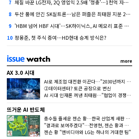
체질 바꾼 LG전자, 2Q 영업익 2.5배 '껑충'…1천억 자사주 태운다
7
두산 품에 안긴 SK실트론…남은 퍼즐은 최태원 지분 29.4%
8
'HBM 넘어 HBF 시대'…SK하이닉스, AI 메모리 표준 선점 나섰다
9
정몽준, 첫 주식 증여…HD현대 승계 방식은?
10
more
AX 3.0 시대
AI로 제조업 대전환 이끈다…"2030년까지 민관합동 20조 투자"
②데이터센터? 토큰 공장으로 변신
AI 시대 인재론 꺼낸 최태원…"협업이 경쟁력"
뜨거운 AI 반도체
총수들 줄세운 젠슨 황…한국 산업계 새판 짰다
"결과로 보여주겠다"…전영현, 젠슨 황과 HBM5 논의
젠슨 황 "엔비디아와 LG는 하나의 거대한 팀"