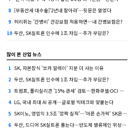
[부동산세 대수술]'2년내 팔아라'…뒷문은 열었다
8
허리휘는 '간병비' 건강보험 적용하면…내 간병보험은?
9
두산, SK실트론 인수에 1조 차입…추가 부담은?
10
많이 본 산업 뉴스
SK, 자본잠식 '쏘카 말레이' 지분 더 사는 이유
1
두산, SK실트론 인수에 1조 차입…추가 부담은?
2
트럼프, 폴리실리콘 '15% 관세' 검토…한화큐셀·OCI 영향은?
3
LG, 국내 최대 AI 공개…글로벌 빅테크와 맞붙는다
4
SK이노, 영업익 3.5조 '깜짝 실적'…'아픈 손가락' SK온의 반전
5
두산, 드디어 SK실트론 품는다…반도체 밸류체인 위상 강화
6