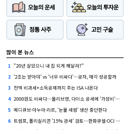
많이 본 뉴스
"20년 살았으니 내 집 되게 해달라?"
1
'2조는 받아야' vs '너무 비싸다'…공차, 매각 성공할까
2
전액 비과세+소득공제까지 주는 ISA 나온다
3
2000원도 비싸다…올리브영, 다이소 공세에 '가성비'로 맞불
4
메디큐브·아누아·리르, '눈물 세럼' 생산 중단한다
5
트럼프, 폴리실리콘 '15% 관세' 검토…한화큐셀·OCI 영향은?
6