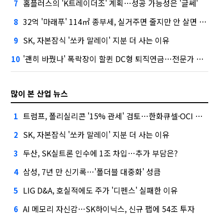
홈플러스의 'K트레이더조' 계획…성공 가능성은 '글쎄'
7
32억 '마래푸' 114㎡ 종부세, 실거주면 줄지만 안 살면 2.5배
8
SK, 자본잠식 '쏘카 말레이' 지분 더 사는 이유
9
'괜히 바꿨나' 폭락장이 할퀸 DC형 퇴직연금…전문가 조언은
10
많이 본 산업 뉴스
트럼프, 폴리실리콘 '15% 관세' 검토…한화큐셀·OCI 영향은?
1
SK, 자본잠식 '쏘카 말레이' 지분 더 사는 이유
2
두산, SK실트론 인수에 1조 차입…추가 부담은?
3
삼성, 7년 만 신기록…'폴더블 대중화' 성큼
4
LIG D&A, 호실적에도 주가 '디펜스' 실패한 이유
5
AI 메모리 자신감…SK하이닉스, 신규 팹에 54조 투자
6