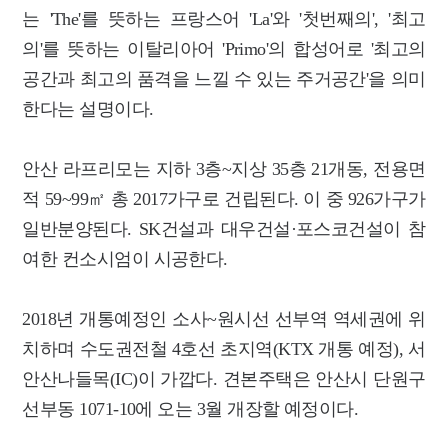
는 'The'를 뜻하는 프랑스어 'La'와 '첫번째의', '최고
의'를 뜻하는 이탈리아어 'Primo'의 합성어로 '최고의
공간과 최고의 품격을 느낄 수 있는 주거공간'을 의미
한다는 설명이다.
안산 라프리모는 지하 3층~지상 35층 21개동, 전용면
적 59~99㎡ 총 2017가구로 건립된다. 이 중 926가구가
일반분양된다. SK건설과 대우건설·포스코건설이 참
여한 컨소시엄이 시공한다.
2018년 개통예정인 소사~원시선 선부역 역세권에 위
치하며 수도권전철 4호선 초지역(KTX 개통 예정), 서
안산나들목(IC)이 가깝다. 견본주택은 안산시 단원구
선부동 1071-10에 오는 3월 개장할 예정이다.