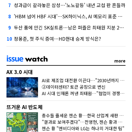
성과급이 갈라놓은 삼성…'노노갈등' 내년 교섭 판 흔들까
7
'HBM 넘어 HBF 시대'…SK하이닉스, AI 메모리 표준 선점 나섰다
8
두산 품에 안긴 SK실트론…남은 퍼즐은 최태원 지분 29.4%
9
정몽준, 첫 주식 증여…HD현대 승계 방식은?
10
more
AX 3.0 시대
AI로 제조업 대전환 이끈다…"2030년까지 민관합동 20조 투자"
②데이터센터? 토큰 공장으로 변신
AI 시대 인재론 꺼낸 최태원…"협업이 경쟁력"
뜨거운 AI 반도체
총수들 줄세운 젠슨 황…한국 산업계 새판 짰다
"결과로 보여주겠다"…전영현, 젠슨 황과 HBM5 논의
젠슨 황 "엔비디아와 LG는 하나의 거대한 팀"