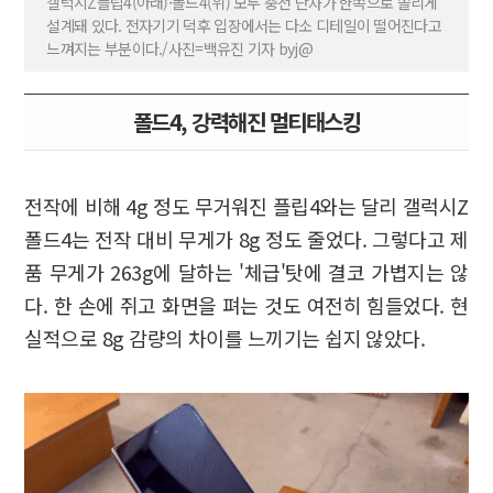
갤럭시Z플립4(아래)·폴드4(위) 모두 충전 단자가 한쪽으로 쏠리게
설계돼 있다. 전자기기 덕후 입장에서는 다소 디테일이 떨어진다고
느껴지는 부분이다./사진=백유진 기자 byj@
폴드4, 강력해진 멀티태스킹
전작에 비해 4g 정도 무거워진 플립4와는 달리 갤럭시Z
폴드4는 전작 대비 무게가 8g 정도 줄었다. 그렇다고 제
품 무게가 263g에 달하는 '체급'탓에 결코 가볍지는 않
다. 한 손에 쥐고 화면을 펴는 것도 여전히 힘들었다. 현
실적으로 8g 감량의 차이를 느끼기는 쉽지 않았다.