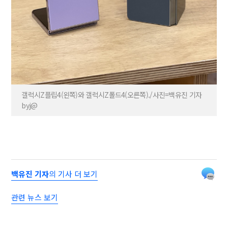
갤럭시Z플립4(왼쪽)와 갤럭시Z폴드4(오른쪽)./사진=백유진 기자
byj@
백유진 기자
의 기사 더 보기
관련 뉴스 보기