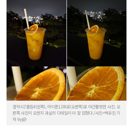
갤럭시Z플립4(왼쪽), 아이폰12프로(오른쪽)로 야간촬영한 사진. 오
른쪽 사진이 오렌지 과실의 디테일이 더 잘 잡혔다./사진=백유진 기
자 byj@