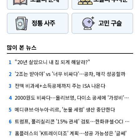
많이 본 뉴스
"20년 살았으니 내 집 되게 해달라?"
1
'2조는 받아야' vs '너무 비싸다'…공차, 매각 성공할까
2
전액 비과세+소득공제까지 주는 ISA 나온다
3
2000원도 비싸다…올리브영, 다이소 공세에 '가성비'로 맞불
4
메디큐브·아누아·리르, '눈물 세럼' 생산 중단한다
5
트럼프, 폴리실리콘 '15% 관세' 검토…한화큐셀·OCI 영향은?
6
홈플러스의 'K트레이더조' 계획…성공 가능성은 '글쎄'
7