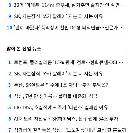
32억 '마래푸' 114㎡ 종부세, 실거주면 줄지만 안 살면 2.5배
8
SK, 자본잠식 '쏘카 말레이' 지분 더 사는 이유
9
'괜히 바꿨나' 폭락장이 할퀸 DC형 퇴직연금…전문가 조언은
10
많이 본 산업 뉴스
트럼프, 폴리실리콘 '15% 관세' 검토…한화큐셀·OCI 영향은?
1
SK, 자본잠식 '쏘카 말레이' 지분 더 사는 이유
2
두산, SK실트론 인수에 1조 차입…추가 부담은?
3
삼성, 7년 만 신기록…'폴더블 대중화' 성큼
4
LIG D&A, 호실적에도 주가 '디펜스' 실패한 이유
5
AI 메모리 자신감…SK하이닉스, 신규 팹에 54조 투자
6
성과급이 갈라놓은 삼성…'노노갈등' 내년 교섭 판 흔들까
7