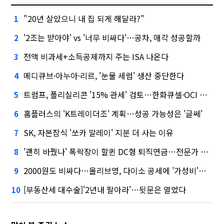
"20년 살았으니 내 집 되게 해달라?"
1
'2조는 받아야' vs '너무 비싸다'…공차, 매각 성공할까
2
전액 비과세+소득공제까지 주는 ISA 나온다
3
메디큐브·아누아·리르, '눈물 세럼' 생산 중단한다
4
트럼프, 폴리실리콘 '15% 관세' 검토…한화큐셀·OCI 영향은?
5
홈플러스의 'K트레이더조' 계획…성공 가능성은 '글쎄'
6
SK, 자본잠식 '쏘카 말레이' 지분 더 사는 이유
7
'괜히 바꿨나' 폭락장이 할퀸 DC형 퇴직연금…전문가 조언은
8
2000원도 비싸다…올리브영, 다이소 공세에 '가성비'로 맞불
9
[부동산세 대수술]'2년내 팔아라'…뒷문은 열었다
10