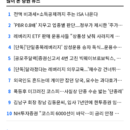
많이 본 증권 뉴스
전액 비과세+소득공제까지 주는 ISA 나온다
1
'PBR 0.8배' 지우고 업종별 판단....정부가 제시한 '주가 누르기' 방지법
2
레버리지 ETF 판매 운용사들 "상품성 낮춰 사라지게 해야"…일부 신중론도
3
[단독]'단일종목레버리지' 삼성운용 승자 독식...운용수익 미래에셋의 6배
4
[공모주달력]증권신고서 4번 고친 빅웨이브로보틱스, 수요예측
5
[단독]달라졌다는 레버리지 의무교육...'재수강 건너뛰기' 허점
6
외국인도 흔드는데 개미만 잡던 당국, 묘수는 과다호가부담금?
7
폭등후 미끄러진 코스피…사실상 단종 수순 밟는 '단종레'
8
김남구 회장 장남 김동윤씨, 입사 7년만에 한투증권 임원 승진
9
NH투자증권 "코스피 6000선이 바닥…미 금리 안정 후 추가 회복"
10