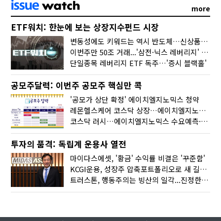
more
ETF워치: 한눈에 보는 상장지수펀드 시장
변동성에도 키워드는 역시 반도체…신상품은 우주·방산
이번주만 50조 거래...'삼전·닉스 레버리지' 수익률은 -30%
단일종목 레버리지 ETF 독주…'증시 블랙홀'
공모주달력: 이번주 공모주 핵심만 콕
'공모가 상단 확정' 에이치엘지노믹스 청약
레몬헬스케어 코스닥 상장…에이치엘지노믹스 수요예측
코스닥 러시…에이치엘지노믹스 수요예측·레메디 청약
투자의 품격: 독립계 운용사 열전
마이다스에셋, '황금' 수익률 비결은 '꾸준함'
KCGI운용, 성장주 압축포트폴리오로 새 길을 그리다
트러스톤, 행동주의는 빙산의 일각...진정한 힘은 '주식형 강자'