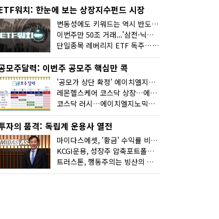
ETF워치: 한눈에 보는 상장지수펀드 시장
변동성에도 키워드는 역시 반도체…신상품은 우주·방산
이번주만 50조 거래...'삼전·닉스 레버리지' 수익률은 -30%
단일종목 레버리지 ETF 독주…'증시 블랙홀'
공모주달력: 이번주 공모주 핵심만 콕
'공모가 상단 확정' 에이치엘지노믹스 청약
레몬헬스케어 코스닥 상장…에이치엘지노믹스 수요예측
코스닥 러시…에이치엘지노믹스 수요예측·레메디 청약
투자의 품격: 독립계 운용사 열전
마이다스에셋, '황금' 수익률 비결은 '꾸준함'
KCGI운용, 성장주 압축포트폴리오로 새 길을 그리다
트러스톤, 행동주의는 빙산의 일각...진정한 힘은 '주식형 강자'