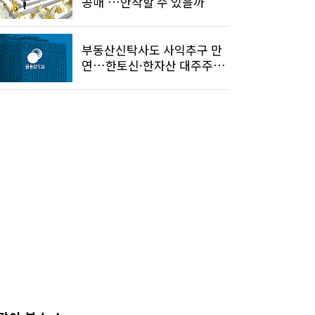
공매'…안착할 수 있을까
부동산신탁사도 사익추구 만
연…한토신·한자산 대주주
검찰 통보