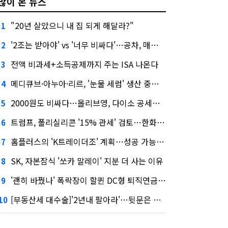
많이 본 뉴스
"20년 살았으니 내 집 되게 해달라?"
1
'2조는 받아야' vs '너무 비싸다'…공차, 매각 성공할까
2
전액 비과세+소득공제까지 주는 ISA 나온다
3
메디큐브·아누아·리르, '눈물 세럼' 생산 중단한다
4
2000원도 비싸다…올리브영, 다이소 공세에 '가성비'로 맞불
5
트럼프, 폴리실리콘 '15% 관세' 검토…한화큐셀·OCI 영향은?
6
홈플러스의 'K트레이더조' 계획…성공 가능성은 '글쎄'
7
SK, 자본잠식 '쏘카 말레이' 지분 더 사는 이유
8
'괜히 바꿨나' 폭락장이 할퀸 DC형 퇴직연금…전문가 조언은
9
[부동산세 대수술]'2년내 팔아라'…뒷문은 열었다
10