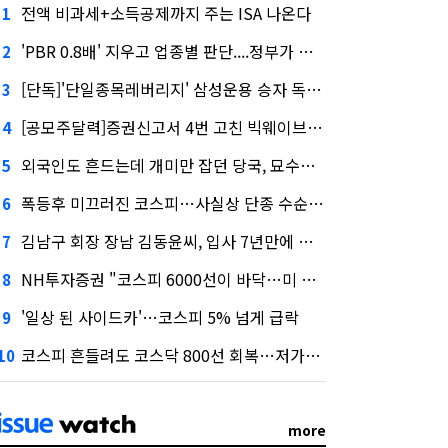
전액 비과세+소득공제까지 주는 ISA 나온다
1
'PBR 0.8배' 지우고 업종별 판단....정부가 제시한 '주가 누르기' 방지법
2
[단독]'단일종목레버리지' 삼성운용 승자 독식...운용수익 미래에셋의 6배
3
[공모주달력]증권신고서 4번 고친 빅웨이브로보틱스, 수요예측
4
외국인도 흔드는데 개미만 잡던 당국, 묘수는 과다호가부담금?
5
폭등후 미끄러진 코스피…사실상 단종 수순 밟는 '단종레'
6
김남구 회장 장남 김동윤씨, 입사 7년만에 한투증권 임원 승진
7
NH투자증권 "코스피 6000선이 바닥…미 금리 안정 후 추가 회복"
8
'일상 된 사이드카'…코스피 5% 넘게 급락
9
코스피 흔들려도 코스닥 800선 회복…저가매수세 유입
10
more