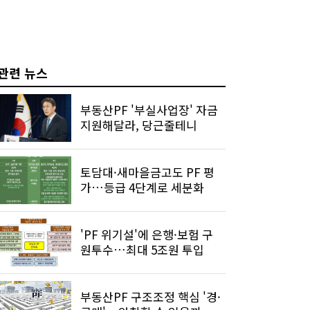
관련 뉴스
부동산PF '부실사업장' 자금
지원해달라, 당근줄테니
토담대·새마을금고도 PF 평
가…등급 4단계로 세분화
'PF 위기설'에 은행·보험 구
원투수…최대 5조원 투입
부동산PF 구조조정 핵심 '경·