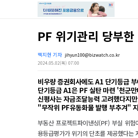
PF 위기관리 당부한
백지현 기자
jihyun100@bizwatch.co.kr
2024.05.02
(목)
07:00
비우량 증권회사에도 A1 단기등급 부
단기등급 A1은 PF 실탄 마련 '천군만
신평사는 자금조달능력 고려했다지만
"무작위 PF유동화물 발행 부추겨" 
부동산 프로젝트파이낸싱(PF) 부실 위
용등급평가가 위기의 단초를 제공했다는 