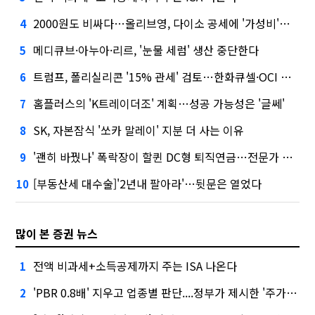
2000원도 비싸다…올리브영, 다이소 공세에 '가성비'로 맞불
4
메디큐브·아누아·리르, '눈물 세럼' 생산 중단한다
5
트럼프, 폴리실리콘 '15% 관세' 검토…한화큐셀·OCI 영향은?
6
홈플러스의 'K트레이더조' 계획…성공 가능성은 '글쎄'
7
SK, 자본잠식 '쏘카 말레이' 지분 더 사는 이유
8
'괜히 바꿨나' 폭락장이 할퀸 DC형 퇴직연금…전문가 조언은
9
[부동산세 대수술]'2년내 팔아라'…뒷문은 열었다
10
많이 본 증권 뉴스
전액 비과세+소득공제까지 주는 ISA 나온다
1
'PBR 0.8배' 지우고 업종별 판단....정부가 제시한 '주가 누르기' 방지법
2