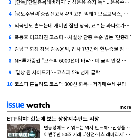
[단독]'단일종목레버리지' 삼성운용 승자 독식...운용수익 미래에셋의 6배
3
[공모주달력]증권신고서 4번 고친 빅웨이브로보틱스, 수요예측
4
외국인도 흔드는데 개미만 잡던 당국, 묘수는 과다호가부담금?
5
폭등후 미끄러진 코스피…사실상 단종 수순 밟는 '단종레'
6
김남구 회장 장남 김동윤씨, 입사 7년만에 한투증권 임원 승진
7
NH투자증권 "코스피 6000선이 바닥…미 금리 안정 후 추가 회복"
8
'일상 된 사이드카'…코스피 5% 넘게 급락
9
코스피 흔들려도 코스닥 800선 회복…저가매수세 유입
10
more
ETF워치: 한눈에 보는 상장지수펀드 시장
변동성에도 키워드는 역시 반도체…신상품은 우주·방산
이번주만 50조 거래...'삼전·닉스 레버리지' 수익률은 -30%