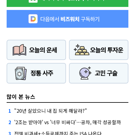
많이 본 뉴스
"20년 살았으니 내 집 되게 해달라?"
1
'2조는 받아야' vs '너무 비싸다'…공차, 매각 성공할까
2
전액 비과세+소득공제까지 주는 ISA 나온다
3